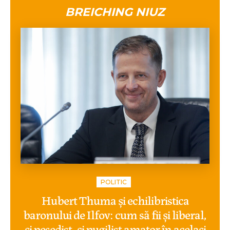
BREICHING NIUZ
POLITIC
Hubert Thuma și echilibristica
baronului de Ilfov: cum să fii și liberal,
și pesedist, și pugilist amator în același