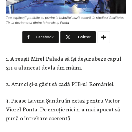
Top explicații posibile cu privire la bubuitul auzit aseară, în studioul Realitatea
TV, la dezbaterea dintre Iohannis și Ponta
Facebook
Twitter
1. A reușit Mirel Palada să își deșurubeze capul
și i-a alunecat devla din mâini.
2. Atunci și-a găsit să cadă PIB-ul României.
3. Picase Lavina Șandru în extaz pentru Victor
Viorel Ponta. De emoție nici n-a mai apucat să
pună o întrebare coerentă