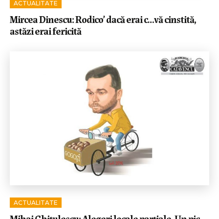
ACTUALITATE
Mircea Dinescu: Rodico’ dacă erai c…vă cinstită,
astăzi erai fericită
ACTUALITATE
Mihai Ghițulescu: Alegeri locale parțiale. Un pic