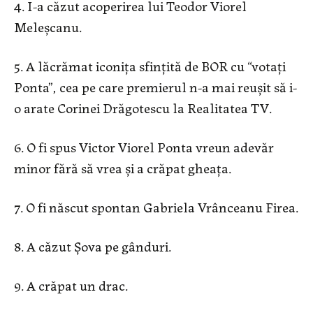
4. I-a căzut acoperirea lui Teodor Viorel
Meleșcanu.
5. A lăcrămat iconița sfințită de BOR cu “votați
Ponta”, cea pe care premierul n-a mai reușit să i-
o arate Corinei Drăgotescu la Realitatea TV.
6. O fi spus Victor Viorel Ponta vreun adevăr
minor fără să vrea și a crăpat gheața.
7. O fi născut spontan Gabriela Vrânceanu Firea.
8. A căzut Șova pe gânduri.
9. A crăpat un drac.