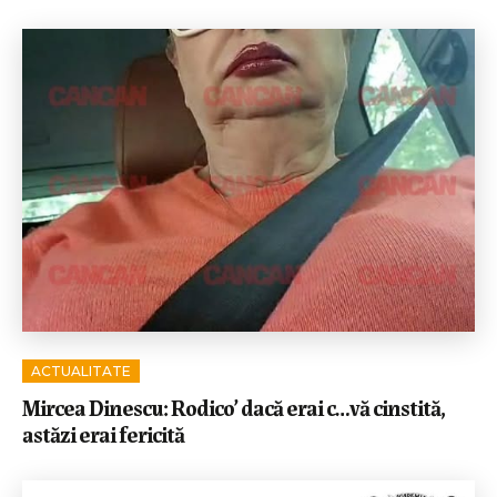
ACTUALITATE
Mircea Dinescu: Rodico’ dacă erai c…vă cinstită,
astăzi erai fericită