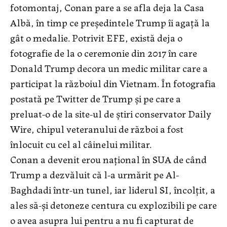
fotomontaj, Conan pare a se afla deja la Casa
Albă, în timp ce preşedintele Trump îi agaţă la
gât o medalie. Potrivit EFE, există deja o
fotografie de la o ceremonie din 2017 în care
Donald Trump decora un medic militar care a
participat la războiul din Vietnam. În fotografia
postată pe Twitter de Trump şi pe care a
preluat-o de la site-ul de ştiri conservator Daily
Wire, chipul veteranului de război a fost
înlocuit cu cel al câinelui militar.
Conan a devenit erou naţional în SUA de când
Trump a dezvăluit că l-a urmărit pe Al-
Baghdadi într-un tunel, iar liderul SI, încolţit, a
ales să-şi detoneze centura cu explozibili pe care
o avea asupra lui pentru a nu fi capturat de