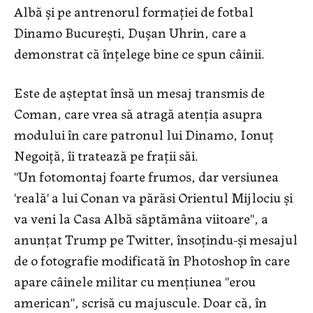
Albă și pe antrenorul formației de fotbal
Dinamo București, Dușan Uhrin, care a
demonstrat că înțelege bine ce spun câinii.
Este de așteptat însă un mesaj transmis de
Coman, care vrea să atragă atenția asupra
modului în care patronul lui Dinamo, Ionuț
Negoiță, îi tratează pe frații săi.
''Un fotomontaj foarte frumos, dar versiunea
'reală' a lui Conan va părăsi Orientul Mijlociu şi
va veni la Casa Albă săptămâna viitoare'', a
anunţat Trump pe Twitter, însoţindu-şi mesajul
de o fotografie modificată în Photoshop în care
apare câinele militar cu menţiunea ''erou
american'', scrisă cu majuscule. Doar că, în