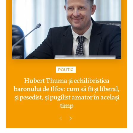
POLITIC
Hubert Thuma și echilibristica
baronului de Ilfov: cum să fii și liberal,
și pesedist, și pugilist amator în același
timp