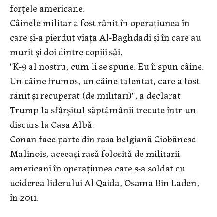
forţele americane.
Câinele militar a fost rănit în operaţiunea în
care şi-a pierdut viaţa Al-Baghdadi şi în care au
murit şi doi dintre copiii săi.
''K-9 al nostru, cum li se spune. Eu îi spun câine.
Un câine frumos, un câine talentat, care a fost
rănit şi recuperat (de militari)'', a declarat
Trump la sfârşitul săptămânii trecute într-un
discurs la Casa Albă.
Conan face parte din rasa belgiană Ciobănesc
Malinois, aceeaşi rasă folosită de militarii
americani în operaţiunea care s-a soldat cu
uciderea liderului Al Qaida, Osama Bin Laden,
în 2011.