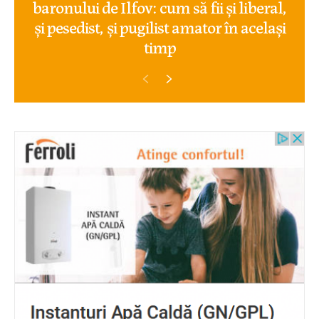
baronului de Ilfov: cum să fii și liberal,
și pesedist, și pugilist amator în același
timp