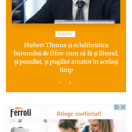
POLITIC
Hubert Thuma și echilibristica
baronului de Ilfov: cum să fii și liberal,
și pesedist, și pugilist amator în același
timp