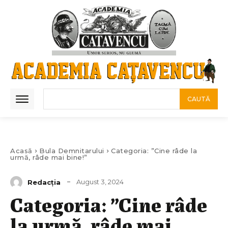
CAUTĂ
Acasă
Bula Demnitarului
Categoria: ”Cine râde la
urmă, râde mai bine!”
August 3, 2024
Redacția
Categoria: ”Cine râde
la urmă, râde mai