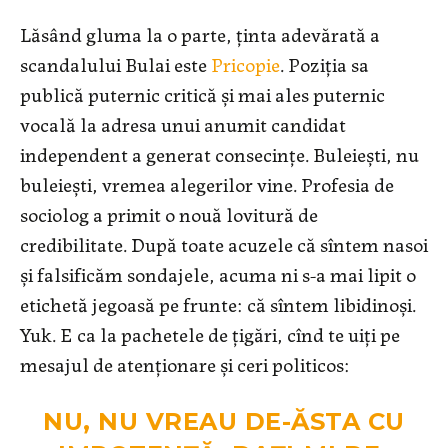
Lăsând gluma la o parte, ținta adevărată a
scandalului Bulai este
Pricopie
. Poziția sa
publică puternic critică și mai ales puternic
vocală la adresa unui anumit candidat
independent a generat consecințe. Buleiești, nu
buleiești, vremea alegerilor vine. Profesia de
sociolog a primit o nouă lovitură de
credibilitate. După toate acuzele că sîntem nasoi
și falsificăm sondajele, acuma ni s-a mai lipit o
etichetă jegoasă pe frunte: că sîntem libidinoși.
Yuk. E ca la pachetele de țigări, cînd te uiți pe
mesajul de atenționare și ceri politicos:
NU, NU VREAU DE-ĂSTA CU