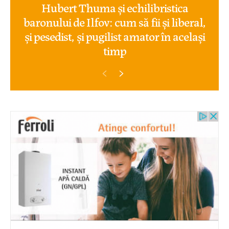
Hubert Thuma și echilibristica
baronului de Ilfov: cum să fii și liberal,
și pesedist, și pugilist amator în același
timp