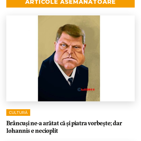
ARTICOLE ASEMĂNĂTOARE
CULTURĂ
Brâncuși ne-a arătat că și piatra vorbește; dar
Iohannis e necioplit