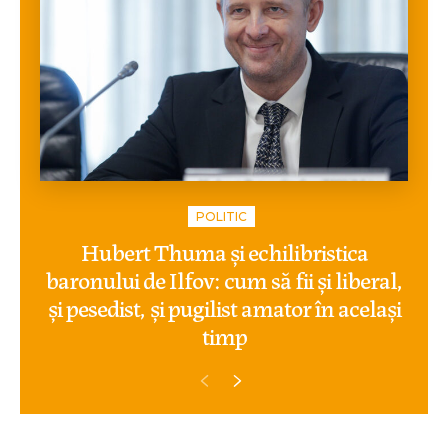
POLITIC
Hubert Thuma și echilibristica
baronului de Ilfov: cum să fii și liberal,
și pesedist, și pugilist amator în același
timp