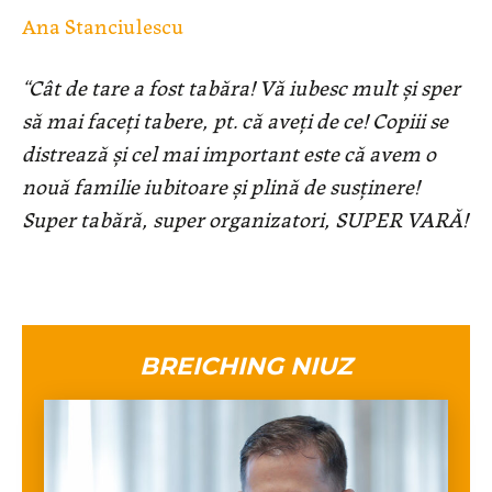
Ana Stanciulescu
“Cât de tare a fost tabăra! Vă iubesc mult și sper
să mai face
ț
i tabere, pt. că ave
ț
i de ce! Copiii se
distrează și cel mai important este că avem o
nouă familie iubitoare și plină de sus
ț
inere!
Super tabără, super organizatori, SUPER VARĂ!
BREICHING NIUZ