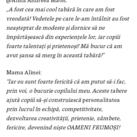
„A fost cea mai cool tabără în care am fost
vreodată! Vedetele pe care le-am întâlnit au fost
neașteptat de modeste și dornice să ne
împărtășească din experiențele lor, iar copiii
foarte talentați și prietenoși! Mă bucur că am
avut șansa să merg în această tabără!”
Mama Alinei:
“Iar eu sunt foarte fericit
ă c
ă am putut să-i fac,
prin voi, o bucurie copilului meu. Aceste tabere
ajută copiii să-și construiască
personalitatea
prin lucrul în echipă, competitivitate,
dezvoltarea creativității, prietenie, zâmbete,
fericire, devenind niște OAMENI FRUMOȘI!