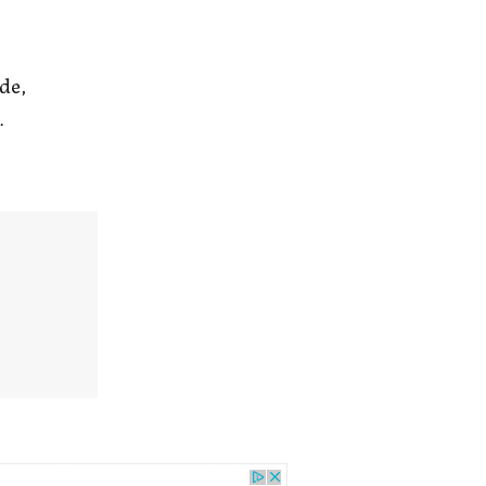
de,
…