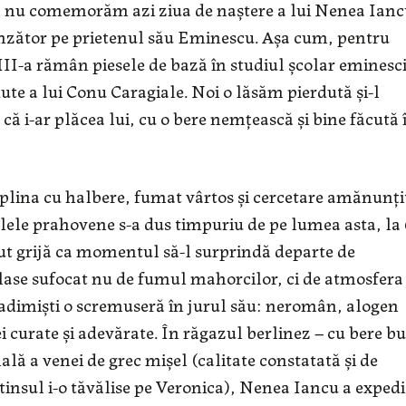
să nu comemorăm azi ziua de naştere a lui Nenea Ian
unzător pe prietenul său Eminescu. Aşa cum, pentru
 III-a rămân piesele de bază în studiul şcolar eminesc
rdute a lui Conu Caragiale. Noi o lăsăm pierdută şi-l
i-ar plăcea lui, cu o bere nemţească şi bine făcută 
iplina cu halbere, fumat vârtos şi cercetare amănunţi
le prahovene s-a dus timpuriu de pe lumea asta, la
vut grijă ca momentul să-l surprindă departe de
ilase sufocat nu de fumul mahorcilor, ci de atmosfera
adimişti o scremuseră în jurul său: neromân, alogen
 curate şi adevărate. În răgazul berlinez – cu bere b
ală a venei de grec mişel (calitate constatată şi de
insul i-o tăvălise pe Veronica), Nenea Iancu a expedi