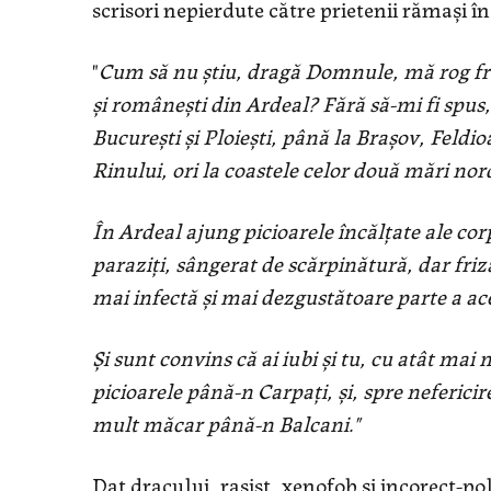
scrisori nepierdute către prietenii rămaşi în 
"
Cum să nu ştiu, dragă Domnule, mă rog frum
şi româneşti din Ardeal? Fără să-mi fi spus
Bucureşti şi Ploieşti, până la Braşov, Feldi
Rinului, ori la coastele celor două mări nor
În Ardeal ajung picioarele încălţate ale corp
paraziţi, sângerat de scărpinătură, dar friz
mai infectă şi mai dezgustătoare parte a aces
Şi sunt convins că ai iubi şi tu, cu atât ma
picioarele până-n Carpaţi, şi, spre nefericir
mult măcar până-n Balcani."
Dat dracului, rasist, xenofob şi incorect-p