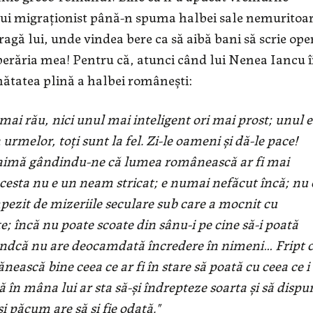
ui migraţionist până-n spuma halbei sale nemuritoar
agă lui, unde vindea bere ca să aibă bani să scrie ope
 berăria mea! Pentru că, atunci când lui Nenea Iancu î
mătatea plină a halbei româneşti:
i rău, nici unul mai inteligent ori mai prost; unul e
rmelor, toţi sunt la fel. Zi-le oameni şi dă-le pace!
paimă gândindu-ne că lumea românească ar fi mai
acesta nu e un neam stricat; e numai nefăcut încă; nu 
zit de mizeriile seculare sub care a mocnit cu
; încă nu poate scoate din sânu-i pe cine să-i poată
fiindcă nu are deocamdată încredere în nimeni… Fript 
ească bine ceea ce ar fi în stare să poată cu ceea ce i 
ă în mâna lui ar sta să-şi îndrepteze soarta şi să dispu
i păcum are să şi fie odată."