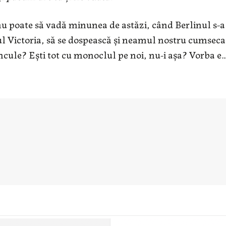
 nu poate să vadă minunea de astăzi, când Berlinul s-a
ul Victoria, să se dospească şi neamul nostru cumseca
ancule? Eşti tot cu monoclul pe noi, nu-i aşa? Vorba e