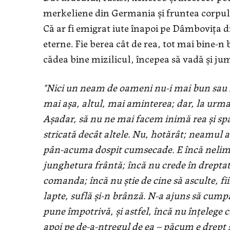
merkeliene din Germania şi fruntea corpul
Că ar fi emigrat iute înapoi pe Dâmboviţa dr
eterne. Fie berea cât de rea, tot mai bine-n
cădea bine mizilicul, începea să vadă şi ju
"Nici un neam de oameni nu-i mai bun sau ma
mai aşa, altul, mai aminterea; dar, la urma u
Aşadar, să nu ne mai facem inimă rea şi s
stricată decât altele. Nu, hotărât; neamul 
pân-acuma dospit cumsecade. E încă nelimpe
junghetura frântă; încă nu crede în dreptate
comanda; încă nu ştie de cine să asculte, 
lapte, suflă şi-n brânză. N-a ajuns să cumpăn
pune împotrivă, şi astfel, încă nu înţelege c
apoi pe de-a-ntregul de ea – păcum e drept ş