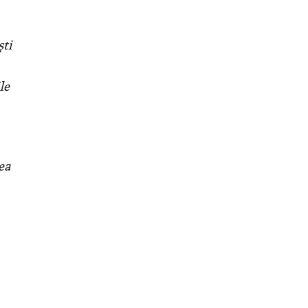
şti
le
ea