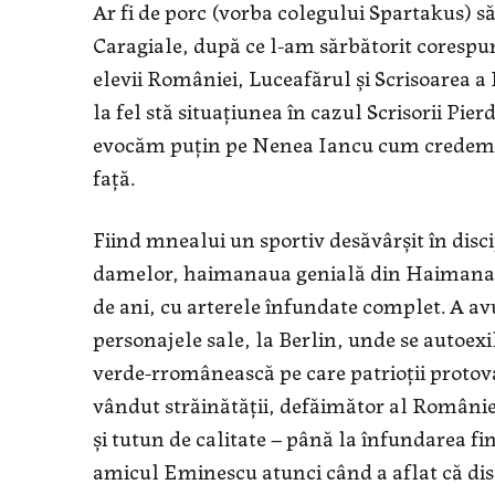
Ar fi de porc (vorba colegului Spartakus) 
Caragiale, după ce l-am sărbătorit coresp
elevii României, Luceafărul şi Scrisoarea a
la fel stă situaţiunea în cazul Scrisorii Pie
evocăm puţin pe Nenea Iancu cum credem că 
faţă.
Fiind mnealui un sportiv desăvârşit în disc
damelor, haimanaua genială din Haimanale
de ani, cu arterele înfundate complet. A a
personajele sale, la Berlin, unde se autoex
verde-rromânească pe care patrioţii protov
vândut străinătăţii, defăimător al României
şi tutun de calitate – până la înfundarea fin
amicul Eminescu atunci când a aflat că dist