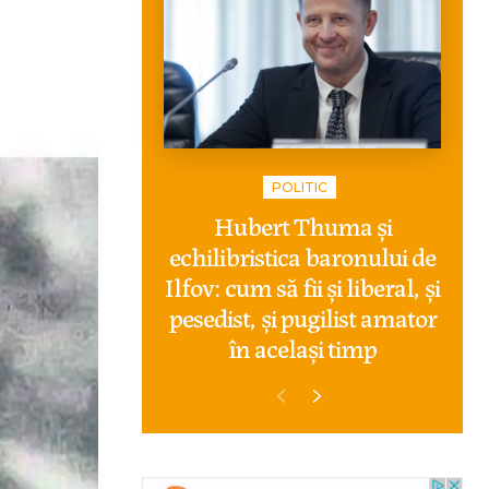
POLITIC
Hubert Thuma și
echilibristica baronului de
Ilfov: cum să fii și liberal, și
pesedist, și pugilist amator
în același timp