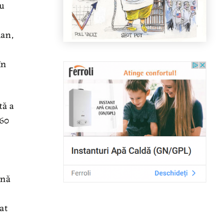
cu
ian,
în
tă a
 60
ună
at