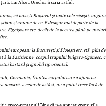
ţară. Lui Alceu Urechia îi scria astfel:
os, că iubeşti Braşovul şi toate cele săseşti, ungure
, ştiam şi anume de ce. E desigur mai departe de la
oara, Sighişoara etc. decât de la acestea până pe maluri
dice.
ului european; la Bucureşti şi Ploieşti etc. stă, plin de
at à la Parisienne, corpul trupului bulgaro-ţigănesc, c
tui bastard şi ignobil tip oriental.
i mult, Germania, fruntea corpului care a ajuns cu
ea noastră, a celor de astăzi, nu a putut trece încă de
olitic greco-romanul! Bine că n-a apucat vremurile