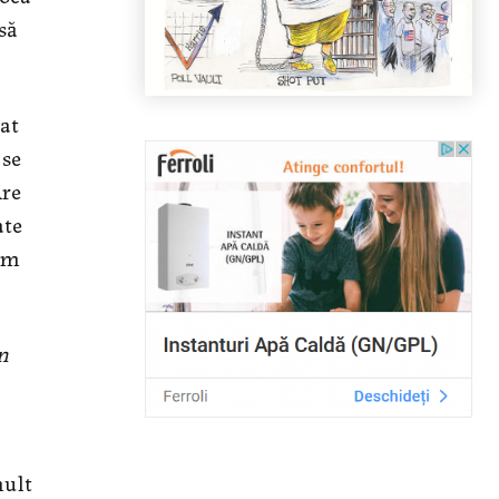
să
at
 se
Are
ate
cum
n
mult