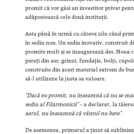
promit că vor găsi un investitor privat pen
adăpostească cele două instituții.
Asta până în urmă cu câteva zile când pri
în sediu nou. Un sediu inovativ, construit
promite mult și se inaugurează des. Noua cl
pereți din aer, grinzi, fundație, bolți, cupo
construite din acest material extrem de bu
să-l utilizeze la justa sa valoare.
“
Dacă eu promit, nu înseamnă că nu se mat
sediu al Filarmonicii
”
– a declarat, la tăier
aerul, nu înseamnă că vântul nu bate
”
.
De asemenea, primarul a ținut să sublinieze