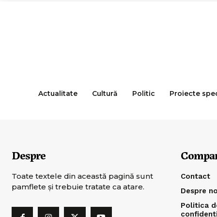
Actualitate
Cultură
Politic
Proiecte spe
Despre
Compa
Toate textele din această pagină sunt
Contact
pamflete şi trebuie tratate ca atare.
Despre no
Politica d
confident