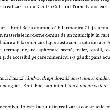
tru realizarea unui Centru Cultural Transilvania care 
marul Emil Boc a anunțat că Filarmonica Cluj s-a mut
 din materiale moderne demne de un municipiu în care
ădire a Filarmonicii clujene este construită din aer. 
le, termopane, uși capitonate, scenă, foaier, fotolii, to
n și de accesibil pe care nimeni nu s-a gândit până a
erializează cândva, drept dovadă acest nou și moder
ea panglicii, Emil Boc, subliniind
“
dacă noi nu vedem
 motivul folosirii aerului în realizarea construcției 