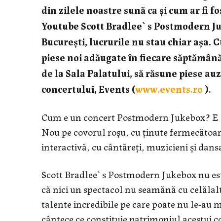
din zilele noastre sună ca și cum ar fi f
Youtube Scott Bradlee` s Postmodern Ju
București, lucrurile nu stau chiar așa. C
piese noi adăugate în fiecare săptămână,
de la Sala Palatului, să răsune piese au
concertului, Events (
www.events.ro
).
Cum e un concert Postmodern Jukebox? E ca 
Nou pe covorul roșu, cu ținute fermecătoare
interactivă, cu cântăreți, muzicieni și dansa
Scott Bradlee` s Postmodern Jukebox nu este
că nici un spectacol nu seamănă cu celălalt.
talente incredibile pe care poate nu le-au
cântece ce constituie patrimoniul acestui co