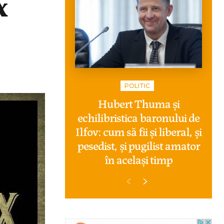
x
POLITIC
Hubert Thuma și
echilibristica baronului de
Ilfov: cum să fii și liberal, și
pesedist, și pugilist amator
în același timp