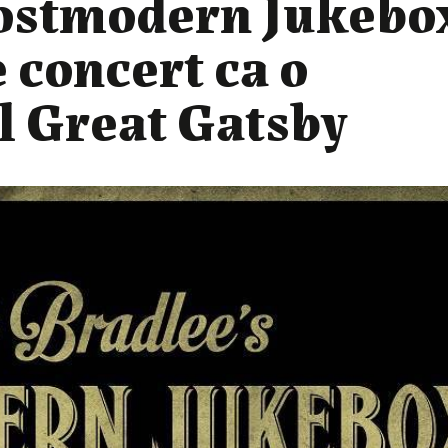
Postmodern Jukebo
 concert ca o
ul Great Gatsby