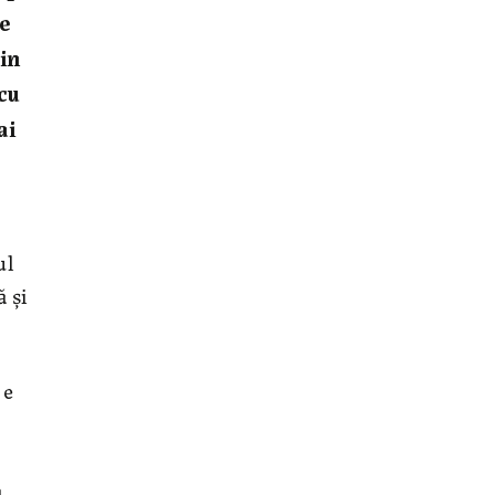
de
din
 cu
ai
ul
 și
 e
a