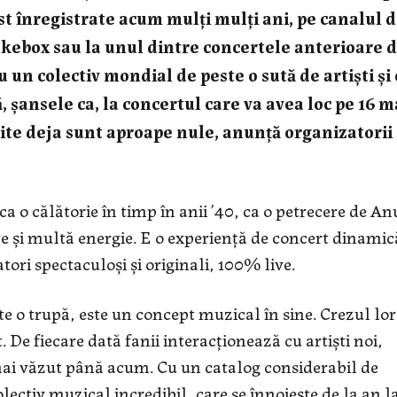
ost înregistrate acum mulți mulți ani, pe canalul 
kebox sau la unul dintre concertele anterioare 
u un colectiv mondial de peste o sută de artiști și
 șansele ca, la concertul care va avea loc pe 16 m
zite deja sunt aproape nule, anunță organizatorii
o călătorie în timp în anii ’40, ca o petrecere de An
 și multă energie. E o experiență de concert dinamică
tori spectaculoși și originali, 100% live.
 o trupă, este un concept muzical în sine. Crezul lor
 De fiecare dată fanii interacționează cu artiști noi,
 mai văzut până acum. Cu un catalog considerabil de
lectiv muzical incredibil, care se înnoiește de la an l