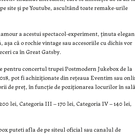
 pe site și pe Youtube, ascultând toate remake-urile
glamour a acestui spectacol-experiment, ținuta elegan
 așa că o rochie vintage sau accesoriile cu dichis vor
eceri ca în Great Gatsby.
e pentru concertul trupei Postmodern Jukebox de la
2018, pot fi achiziţionate din reţeaua Eventim sau onl
 de preţ, în funcţie de poziţionarea locurilor în sală
00 lei, Categoria III – 170 lei, Categoria IV – 140 lei,
 puteti afla de pe siteul oficial sau canalul de