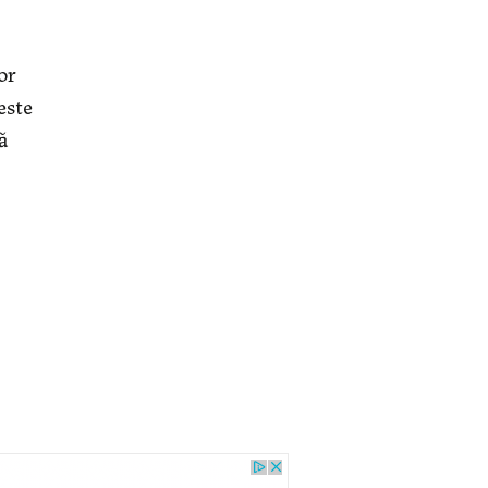
or
este
ă