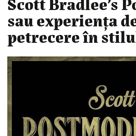
Scott Bradlee’s 
sau experiența de
petrecere în stil