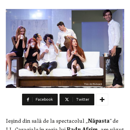
Facebook
Twitter
Ieșind din sală de la spectacolul „
Năpasta
“ de
I.L. Caragiale în regia lui
Radu Afrim
, am văzut