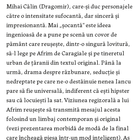
Mihai Călin (Dragomir), care-și duc personajele
către o intensitate sufocantă, dar sinceră și
impresionantă. Mai „șocantă“ este ideea
ingenioasă de a pune pe scenă un covor de
pământ care reușește, dintr-o singură lovitură,
să-l lege pe Afrim de Caragiale și pe tineretul
urban de țăranii din textul original. Până la
urmă, drama despre răzbunare, seducție și
nedreptate pe care ne-o destăinuie nenea Iancu
pare să fie universală, indiferent că ești hipster
sau că locuiești la sat. Viziunea regizorală a lui
Afrim reușește să transmită mesajul acesta
folosind un limbaj contemporan și original
(vezi prezentarea morbidă de modă de la final
care încheagă piesa într-un mod inteligent). Aș