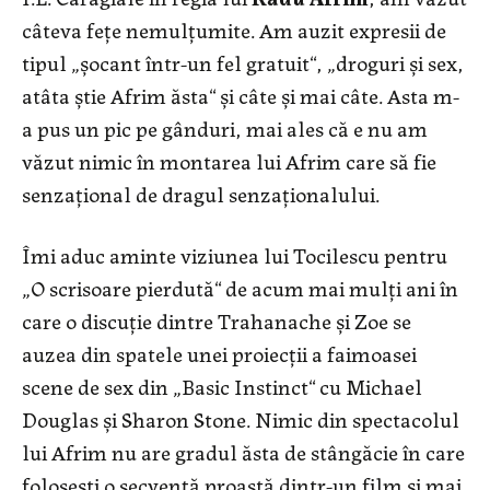
câteva fețe nemulțumite. Am auzit expresii de
tipul „șocant într-un fel gratuit“, „droguri și sex,
atâta știe Afrim ăsta“ și câte și mai câte. Asta m-
a pus un pic pe gânduri, mai ales că e nu am
văzut nimic în montarea lui Afrim care să fie
senzațional de dragul senzaționalului.
Îmi aduc aminte viziunea lui Tocilescu pentru
„O scrisoare pierdută“ de acum mai mulți ani în
care o discuție dintre Trahanache și Zoe se
auzea din spatele unei proiecții a faimoasei
scene de sex din „Basic Instinct“ cu Michael
Douglas și Sharon Stone. Nimic din spectacolul
lui Afrim nu are gradul ăsta de stângăcie în care
folosești o secvență proastă dintr-un film și mai