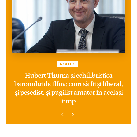
POLITIC
Hubert Thuma și echilibristica
baronului de Ilfov: cum să fii și liberal,
și pesedist, și pugilist amator în același
timp