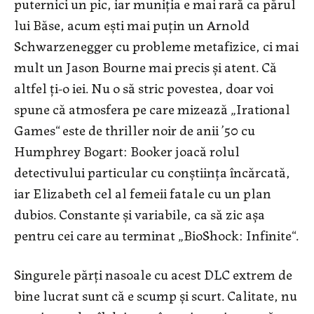
puternici un pic, iar muniția e mai rară ca părul
lui Băse, acum ești mai puțin un Arnold
Schwarzenegger cu probleme metafizice, ci mai
mult un Jason Bourne mai precis și atent. Că
altfel ți-o iei. Nu o să stric povestea, doar voi
spune că atmosfera pe care mizează „Irational
Games“ este de thriller noir de anii ’50 cu
Humphrey Bogart: Booker joacă rolul
detectivului particular cu conștiința încărcată,
iar Elizabeth cel al femeii fatale cu un plan
dubios. Constante și variabile, ca să zic așa
pentru cei care au terminat „BioShock: Infinite“.
Singurele părți nasoale cu acest DLC extrem de
bine lucrat sunt că e scump și scurt. Calitate, nu