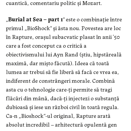
cuantică, comentariu politic și Mozart.
„
Burial at Sea – part 1
“ este o combinație între
primul „BioShock“ și ăsta nou. Povestea are loc
în Rapture, orașul subacvatic plasat în anii ’50
care a fost conceput ca o critică a
obiectivismului lui Ayn Rand (știu, hipstăreală
maximă, dar mișto făcută). Ideea că toată
lumea ar trebui să fie liberă să facă ce vrea ea,
indiferent de constrângeri morale. Combină
asta cu o tehnologie care-ți permite să tragi
flăcări din mână, dacă-ți injectezi o substanță
dubioasă și iese un război civil în toată regula.
Ca-n „Bioshock“-ul original, Rapture arată
absolut incredibil – arhitectură opulentă gen