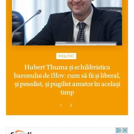
POLITIC
Hubert Thuma și echilibristica
baronului de Ilfov: cum să fii și liberal,
și pesedist, și pugilist amator în același
timp