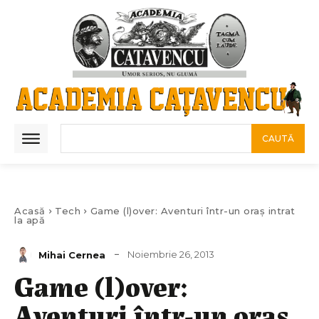
CAUTĂ
Acasă
Tech
Game (l)over: Aventuri într-un oraș intrat
la apă
Noiembrie 26, 2013
Mihai Cernea
Game (l)over:
Aventuri într-un oraș