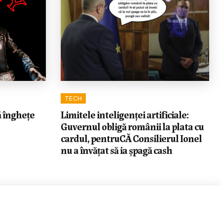
TECH
ă înghețe
Limitele inteligenței artificiale:
Guvernul obligă românii la plata cu
cardul, pentruCĂ Consilierul Ionel
nu a învățat să ia șpagă cash