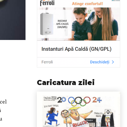
Caricatura zilei
cel
ă
u