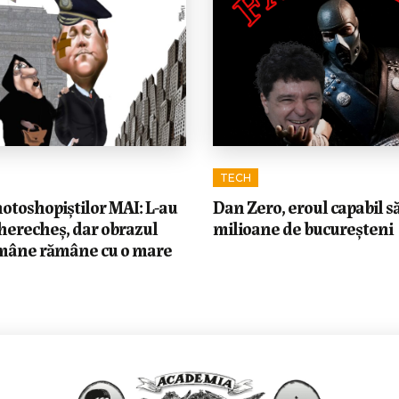
TECH
otoshopiștilor MAI: L-au
Dan Zero, eroul capabil s
herecheș, dar obrazul
milioane de bucureșteni
omâne rămâne cu o mare