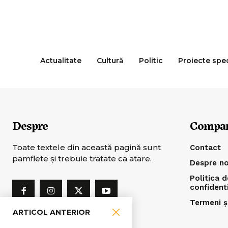
Actualitate
Cultură
Politic
Proiecte spe
Despre
Compa
Toate textele din această pagină sunt
Contact
pamflete şi trebuie tratate ca atare.
Despre no
Politica d
confident
Termeni și
ARTICOL ANTERIOR