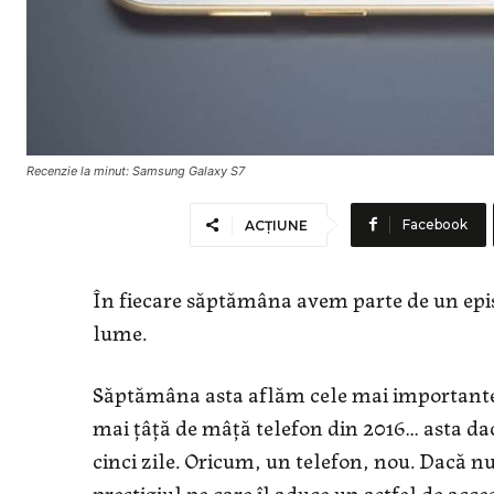
Recenzie la minut: Samsung Galaxy S7
Facebook
ACȚIUNE
În fiecare săptămâna avem parte de un epi
lume.
Săptămâna asta aflăm cele mai importante
mai țâță de mâță telefon din 2016… asta da
cinci zile. Oricum, un telefon, nou. Dacă n
prestigiul pe care îl aduce un astfel de acces