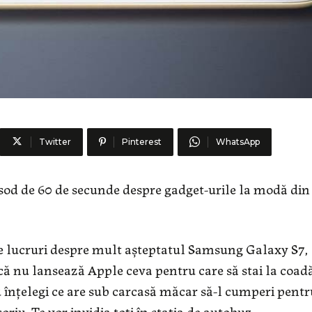
Twitter
Pinterest
WhatsApp
sod de 60 de secunde despre gadget-urile la modă din
 lucruri despre mult așteptatul Samsung Galaxy S7, 
că nu lansează Apple ceva pentru care să stai la coad
u înțelegi ce are sub carcasă măcar să-l cumperi pentr
oriu. Te vor invidia toți în stația de autobuz.