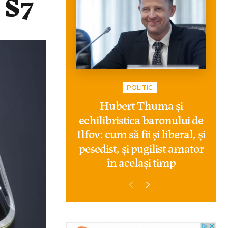
 S7
POLITIC
Hubert Thuma și
echilibristica baronului de
Ilfov: cum să fii și liberal, și
pesedist, și pugilist amator
în același timp