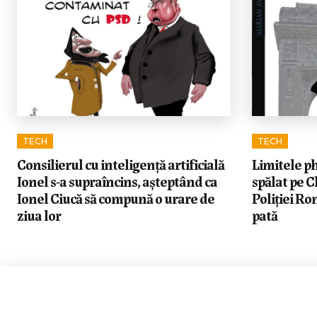
TECH
TECH
Consilierul cu inteligență artificială
Limitele ph
Ionel s-a supraîncins, așteptând ca
spălat pe C
Ionel Ciucă să compună o urare de
Poliției R
ziua lor
pată