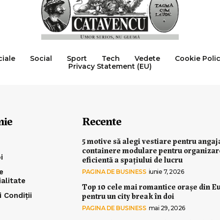
ciale
Social
Sport
Tech
Vedete
Cookie Poli
Privacy Statement (EU)
nie
Recente
5 motive să alegi vestiare pentru angaj
containere modulare pentru organiza
i
eficientă a spațiului de lucru
e
PAGINA DE BUSINESS
iunie 7, 2026
ialitate
Top 10 cele mai romantice orașe din E
pentru un city break în doi
 Condiții
PAGINA DE BUSINESS
mai 29, 2026