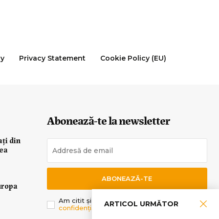
cy
Privacy Statement
Cookie Policy (EU)
Abonează-te la newsletter
ați din
rea
ABONEAZĂ-TE
uropa
Am citit și sunt de acord cu
Politica de
ARTICOL URMĂTOR
confidențialitate
.