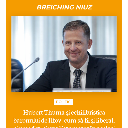
BREICHING NIUZ
POLITIC
Hubert Thuma și echilibristica
baronului de Ilfov: cum să fii și liberal,
și pesedist, și pugilist amator în același