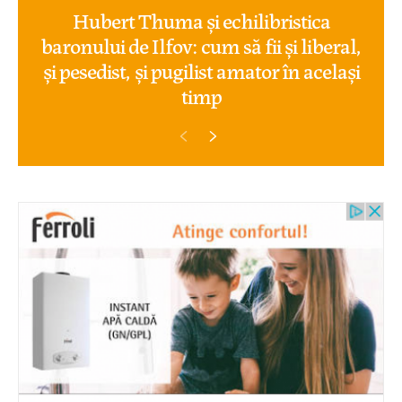
Hubert Thuma și echilibristica
baronului de Ilfov: cum să fii și liberal,
și pesedist, și pugilist amator în același
timp