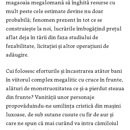
magaoaia megalomană să înghită resurse cu
mult peste cele estimate devine nu doar
probabilă; fenomen prezent în tot ce se
construieşte la noi, lucrările îmbogăţind preţul
aflat deja în tării din faza studiului de
fezabilitate, licitaţiei şi altor operaţiuni de
adăugire.
Cui folosesc eforturile şi încastrarea atâtor bani
în viitorul complex megalitic cu cruce în frunte,
alături de monstruozitatea ce şi-a pierdut steaua
din frunte? Vanităţii unor personaje
propovăduindu-ne umilinţa cristică din maşini
luxoase, de sub sutane cusute cu fir de aur şi
care ne spun că mai curând va intra cămiloiul