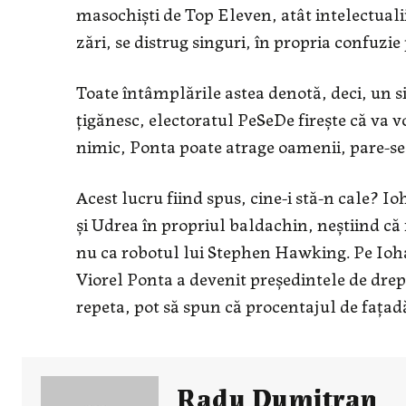
masochiști de Top Eleven, atât intelectualii,
zări, se distrug singuri, în propria confuzie 
Toate întâmplările astea denotă, deci, un 
țigănesc, electoratul PeSeDe firește că va
nimic, Ponta poate atrage oamenii, pare-se,
Acest lucru fiind spus, cine-i stă-n cale? 
și Udrea în propriul baldachin, neștiind că
nu ca robotul lui Stephen Hawking. Pe Iohan
Viorel Ponta a devenit președintele de drept
repeta, pot să spun că procentajul de fațad
Radu Dumitran