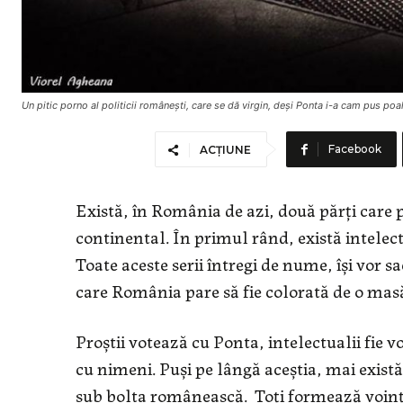
Un pitic porno al politicii româneşti, care se dă virgin, deşi Ponta i-a cam pus poa
Facebook
ACȚIUNE
Există, în România de azi, două părți care 
continental. În primul rând, există intelect
Toate aceste serii întregi de nume, își vor s
care România pare să fie colorată de o ma
Proștii votează cu Ponta, intelectualii fie 
cu nimeni. Puși pe lângă aceștia, mai există 
sub bolta românească. Toți formează voința 