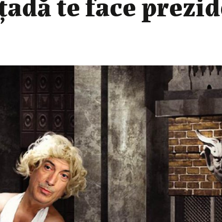
țadă te face prezi