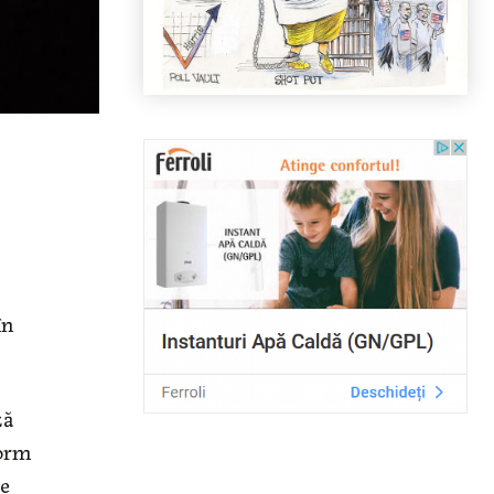
în
ză
dorm
re