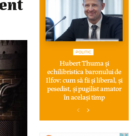
dent
POLITIC
Hubert Thuma și
echilibristica baronului de
Ilfov: cum să fii și liberal, și
pesedist, și pugilist amator
în același timp