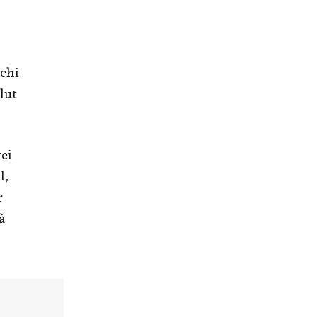
șchi
lut
ei
l,
r
ă