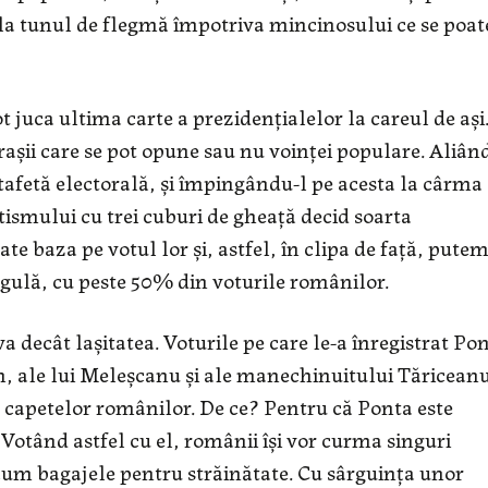
la tunul de flegmă împotriva mincinosului ce se poat
t juca ultima carte a prezidențialelor la careul de ași
așii care se pot opune sau nu voinței populare. Aliân
tafetă electorală, și împingându-l pe acesta la cârma
otismului cu trei cuburi de gheață decid soarta
te baza pe votul lor și, astfel, în clipa de față, pute
egulă, cu peste 50% din voturile românilor.
 decât lașitatea. Voturile pe care le-a înregistrat Po
im, ale lui Meleșcanu și ale manechinuitului Tăriceanu
 capetelor românilor. De ce? Pentru că Ponta este
 Votând astfel cu el, românii își vor curma singuri
-acum bagajele pentru străinătate. Cu sârguința unor