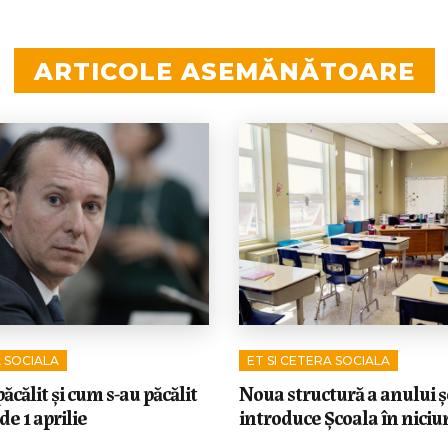
ARTICOLE ASEMĂNĂTOARE
A SOCIALA
ET SI CETERA SOCIALA
ăcălit și cum s-au păcălit
Noua structură a anului ș
 de 1 aprilie
introduce Școala în niciun