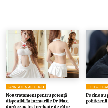
SANATATE SI ALTE BOLI
ET SI CETER
Nou tratament pentru potență
Pe cine au p
disponibil în farmaciile Dr. Max,
politicienii
după ce au fost preluate de către