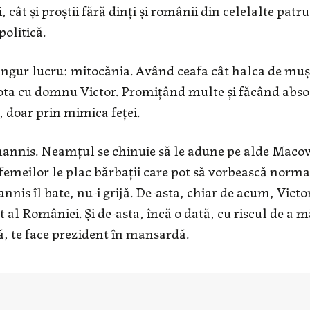
 cât și proștii fără dinți și românii din celelalte patru
politică.
singur lucru: mitocănia. Având ceafa cât halca de mu
 vota cu domnu Victor. Promițând multe și făcând abso
 doar prin mimica feței.
Iohannis. Neamțul se chinuie să le adune pe alde Macov
 femeilor le plac bărbații care pot să vorbească norma
nis îl bate, nu-i grijă. De-asta, chiar de acum, Victo
 al României. Și de-asta, încă o dată, cu riscul de a m
ă, te face prezident în mansardă.