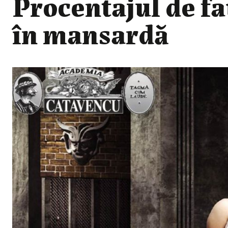
Procentajul de fa
în mansardă