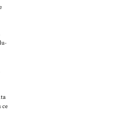
e
.
du-
m
nta
 ce