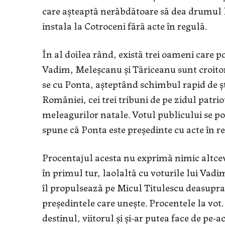
care așteaptă nerăbdătoare să dea drumul 
instala la Cotroceni fără acte în regulă.
În al doilea rând, există trei oameni care po
Vadim, Meleșcanu și Tăriceanu sunt croitor
se cu Ponta, așteptând schimbul rapid de ș
României, cei trei tribuni de pe zidul patri
meleagurilor natale. Votul publicului se poa
spune că Ponta este președinte cu acte în r
Procentajul acesta nu exprimă nimic altceva
în primul tur, laolaltă cu voturile lui Vad
îl propulsează pe Micul Titulescu deasupra
președintele care unește. Procentele la vot.
destinul, viitorul și și-ar putea face de pe