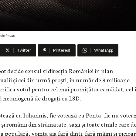
lele în cap
Twitter
Pinterest
WhatsApp
pot decide sensul și direcția României în plan
ualii și cei din urmă proști, în număr de 8 milioane.
acrifica votul pentru cel mai promițător candidat, cel 
să neomogenă de drogați cu LSD.
votează cu Iohannis, fie votează cu Ponta, fie nu votea
și românii din străinătate, sașii și toate etniile care 
populară, voința aia fără dinți, fără mâini și picioa