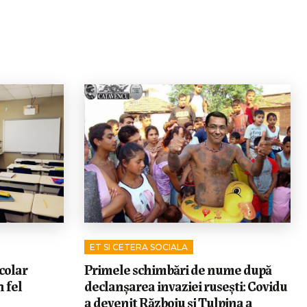
ET SI CETERA SOCIALA
colar
Primele schimbări de nume după
 fel
declanșarea invaziei rusești: Covidu
a devenit Războiu și Tulpina a