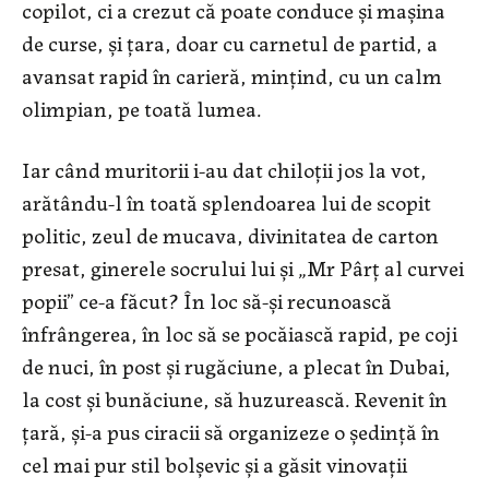
copilot, ci a crezut că poate conduce şi maşina
de curse, şi ţara, doar cu carnetul de partid, a
avansat rapid în carieră, minţind, cu un calm
olimpian, pe toată lumea.
Iar când muritorii i-au dat chiloţii jos la vot,
arătându-l în toată splendoarea lui de scopit
politic, zeul de mucava, divinitatea de carton
presat, ginerele socrului lui şi „Mr Pârţ al curvei
popii” ce-a făcut? În loc să-şi recunoască
înfrângerea, în loc să se pocăiască rapid, pe coji
de nuci, în post şi rugăciune, a plecat în Dubai,
la cost şi bunăciune, să huzurească. Revenit în
ţară, şi-a pus ciracii să organizeze o şedinţă în
cel mai pur stil bolşevic şi a găsit vinovaţii