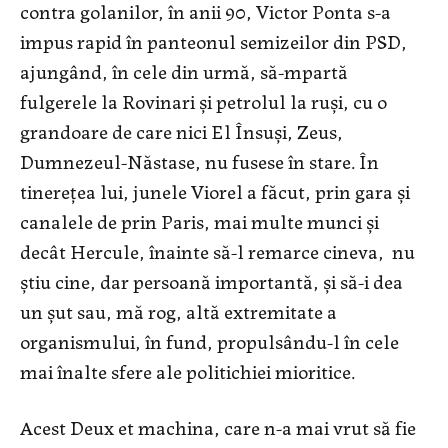
contra golanilor, în anii 90, Victor Ponta s-a
impus rapid în panteonul semizeilor din PSD,
ajungând, în cele din urmă, să-mpartă
fulgerele la Rovinari şi petrolul la ruşi, cu o
grandoare de care nici El Însuşi, Zeus,
Dumnezeul-Năstase, nu fusese în stare. În
tinereţea lui, junele Viorel a făcut, prin gara şi
canalele de prin Paris, mai multe munci şi
decât Hercule, înainte să-l remarce cineva, nu
ştiu cine, dar persoană importantă, şi să-i dea
un şut sau, mă rog, altă extremitate a
organismului, în fund, propulsându-l în cele
mai înalte sfere ale politichiei mioritice.
Acest Deux et machina, care n-a mai vrut să fie