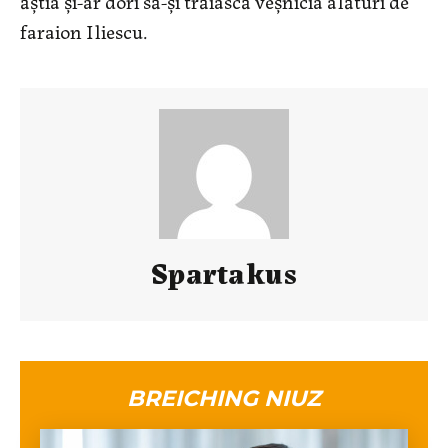
ăştia şi-ar dori să-şi trăiască veşnicia alături de
faraion Iliescu.
Spartakus
BREICHING NIUZ