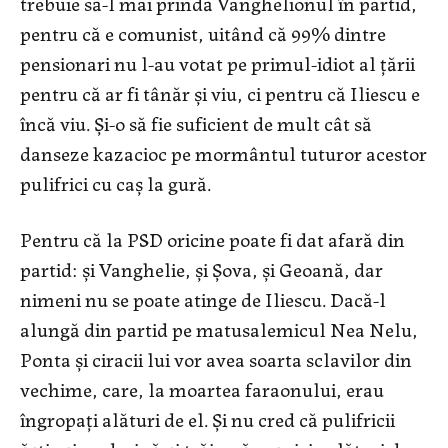
trebuie să-l mai prindă Vanghelionul în partid,
pentru că e comunist, uitând că 99% dintre
pensionari nu l-au votat pe primul-idiot al ţării
pentru că ar fi tânăr şi viu, ci pentru că Iliescu e
încă viu. Şi-o să fie suficient de mult cât să
danseze kazacioc pe mormântul tuturor acestor
pulifrici cu caş la gură.
Pentru că la PSD oricine poate fi dat afară din
partid: şi Vanghelie, şi Şova, şi Geoană, dar
nimeni nu se poate atinge de Iliescu. Dacă-l
alungă din partid pe matusalemicul Nea Nelu,
Ponta şi ciracii lui vor avea soarta sclavilor din
vechime, care, la moartea faraonului, erau
îngropaţi alături de el. Şi nu cred că pulifricii