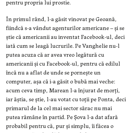
pentru propria lui prostie.
În primul rând, l-a găsit vinovat pe Geoană,
fiindcă s-a vândut agenturilor americane – şi se
ştie că americanii au inventat Facebook-ul, deci
iată cum se leagă lucrurile. Pe Vanghelie nu-l
putea acuza că ar avea vreo legătură cu
americanii şi cu Facebook-ul, pentru că edilul
încă nu a aflat de unde se porneşte un
computer, aşa că i-a găsit o bubă mai veche:
acum ceva timp, Marean l-a înjurat de morţi,
iar ăştia, se ştie, l-au votat cu toţii pe Ponta, deci
primarul de la cel mai sector sărac nu mai
putea rămâne în partid. Pe Şova l-a dat afară
probabil pentru că, pur şi simplu, îi făcea o