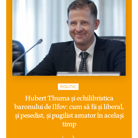
POLITIC
Hubert Thuma și echilibristica
baronului de Ilfov: cum să fii și liberal,
și pesedist, și pugilist amator în același
timp