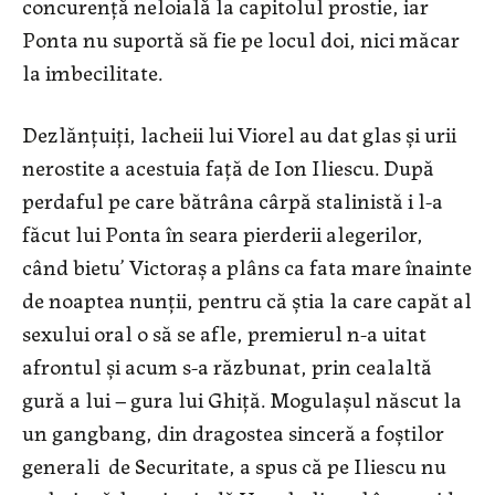
concurenţă neloială la capitolul prostie, iar
Ponta nu suportă să fie pe locul doi, nici măcar
la imbecilitate.
Dezlănţuiţi, lacheii lui Viorel au dat glas şi urii
nerostite a acestuia faţă de Ion Iliescu. După
perdaful pe care bătrâna cârpă stalinistă i l-a
făcut lui Ponta în seara pierderii alegerilor,
când bietu’ Victoraş a plâns ca fata mare înainte
de noaptea nunţii, pentru că ştia la care capăt al
sexului oral o să se afle, premierul n-a uitat
afrontul şi acum s-a răzbunat, prin cealaltă
gură a lui – gura lui Ghiţă. Mogulaşul născut la
un gangbang, din dragostea sinceră a foştilor
generali de Securitate, a spus că pe Iliescu nu