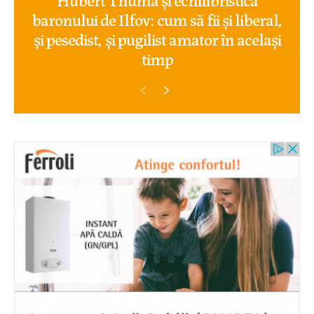
baronului de Ilfov: cum să fii și liberal,
și pesedist, și pugilist amator în același
timp