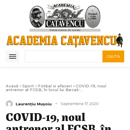
CAUTĂ
Acasă
Sport
Fotbal si afaceri
COVID-19, noul
antrenor al FCSB, în locul lui Becali:...
Septembrie 17, 2020
Laurenţiu Muşoiu
COVID-19, noul
antrenor al FCSB, în