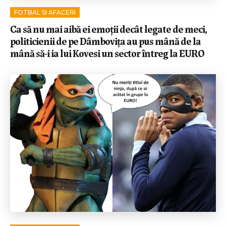
FOTBAL SI AFACERI
Ca să nu mai aibă ei emoții decât legate de meci,
politicienii de pe Dâmbovița au pus mână de la
mână să-i ia lui Kovesi un sector întreg la EURO