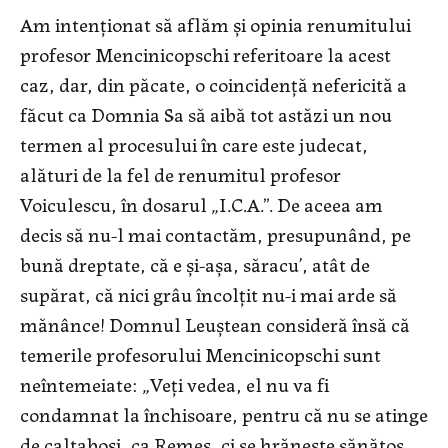
Am intenţionat să aflăm şi opinia renumitului
profesor Mencinicopschi referitoare la acest
caz, dar, din păcate, o coincidenţă nefericită a
făcut ca Domnia Sa să aibă tot astăzi un nou
termen al procesului în care este judecat,
alături de la fel de renumitul profesor
Voiculescu, în dosarul „I.C.A.”. De aceea am
decis să nu-l mai contactăm, presupunând, pe
bună dreptate, că e şi-aşa, săracu’, atât de
supărat, că nici grâu încolţit nu-i mai arde să
mănânce! Domnul Leuştean consideră însă că
temerile profesorului Mencinicopschi sunt
neîntemeiate: „Veţi vedea, el nu va fi
condamnat la închisoare, pentru că nu se atinge
de caltaboşi, ca Remeş, ci se hrăneşte sănătos,