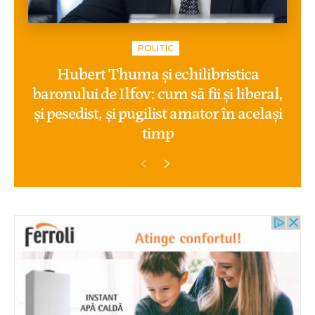
POLITIC
Hubert Thuma și echilibristica
baronului de Ilfov: cum să fii și liberal,
și pesedist, și pugilist amator în același
timp