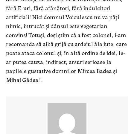
fără E-uri, fără afânători, fără îndulcitori
artificiali! Nici domnul Voiculescu nu va păţi
nimic, întrucât şi dânsul este vegetarian
convins! Totuşi, deşi ştim că a fost colonel, i-am
recomanda să aibă grijă cu ardeiul ăla iute, care
poate ataca colonul şi, în altă ordine de idei, le-
ar putea cauza, indirect, arsuri serioase la
papilele gustative domnilor Mircea Badea şi
Mihai Gâdea!”.