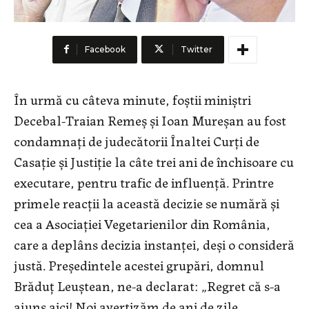
Facebook
Twitter
În urmă cu câteva minute, foştii miniştri
Decebal-Traian Remeş şi Ioan Mureşan au fost
condamnaţi de judecătorii Înaltei Curţi de
Casaţie şi Justiţie la câte trei ani de închisoare cu
executare, pentru trafic de influenţă. Printre
primele reacţii la această decizie se numără şi
cea a Asociaţiei Vegetarienilor din România,
care a deplâns decizia instanţei, deşi o consideră
justă. Preşedintele acestei grupări, domnul
Brăduţ Leuştean, ne-a declarat: „Regret că s-a
ajuns aici! Noi avertizăm de ani de zile