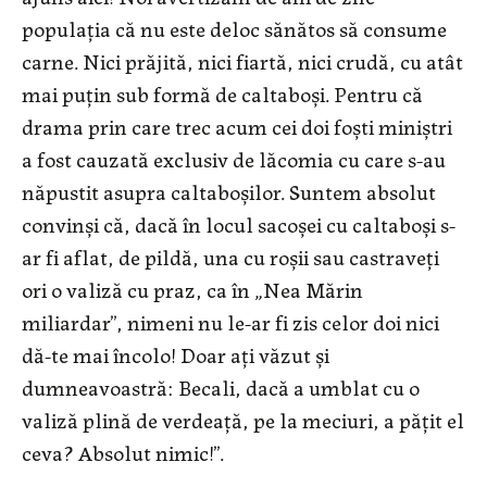
populaţia că nu este deloc sănătos să consume
carne. Nici prăjită, nici fiartă, nici crudă, cu atât
mai puţin sub formă de caltaboşi. Pentru că
drama prin care trec acum cei doi foşti miniştri
a fost cauzată exclusiv de lăcomia cu care s-au
năpustit asupra caltaboşilor. Suntem absolut
convinşi că, dacă în locul sacoşei cu caltaboşi s-
ar fi aflat, de pildă, una cu roşii sau castraveţi
ori o valiză cu praz, ca în „Nea Mărin
miliardar”, nimeni nu le-ar fi zis celor doi nici
dă-te mai încolo! Doar aţi văzut şi
dumneavoastră: Becali, dacă a umblat cu o
valiză plină de verdeaţă, pe la meciuri, a păţit el
ceva? Absolut nimic!”.