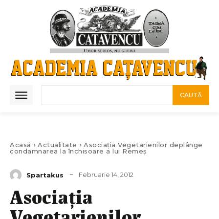
CAUTĂ
Acasă
Actualitate
Asociaţia Vegetarienilor deplânge
condamnarea la închisoare a lui Remeş
Februarie 14, 2012
Spartakus
Asociaţia
Vegetarienilor