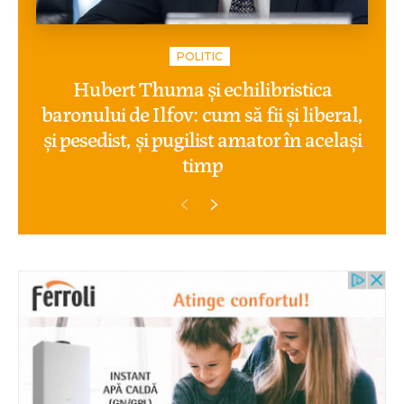
POLITIC
Hubert Thuma și echilibristica
baronului de Ilfov: cum să fii și liberal,
și pesedist, și pugilist amator în același
timp