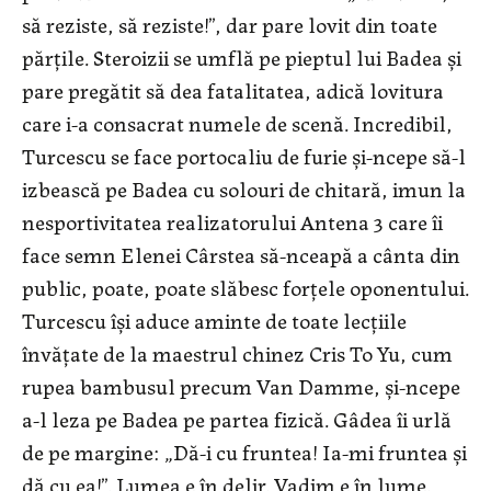
să reziste, să reziste!”, dar pare lovit din toate
părțile. Steroizii se umflă pe pieptul lui Badea și
pare pregătit să dea fatalitatea, adică lovitura
care i-a consacrat numele de scenă. Incredibil,
Turcescu se face portocaliu de furie și-ncepe să-l
izbească pe Badea cu solouri de chitară, imun la
nesportivitatea realizatorului Antena 3 care îi
face semn Elenei Cârstea să-nceapă a cânta din
public, poate, poate slăbesc forțele oponentului.
Turcescu își aduce aminte de toate lecțiile
învățate de la maestrul chinez Cris To Yu, cum
rupea bambusul precum Van Damme, și-ncepe
a-l leza pe Badea pe partea fizică. Gâdea îi urlă
de pe margine: „Dă-i cu fruntea! Ia-mi fruntea și
dă cu ea!”. Lumea e în delir. Vadim e în lume.