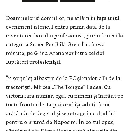
Doamnelor și domnilor, ne aflăm în fața unui
eveniment istoric. Pentru prima dată de la
inventarea boxului profesionist, primul meci la
categoria Super Penibilă Grea. În câteva
minute, pe Glina Arena vor intra cei doi
luptători profesioniști.
În șorțuleț albastru de la PC și maiou alb de la
tractoriști, Mircea „The Tongue” Badea. Cu
victorii fără număr, egal cu nimeni și înfrânt pe
toate fronturile. Luptătorul își salută fanii
arătându-le degetul și se retrage în colțul lui
pentru o brumă de Naposim. În colțul opus,
cântărind cât Elena Udrea după alegerile din