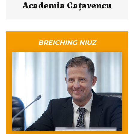
Academia Caţavencu
BREICHING NIUZ