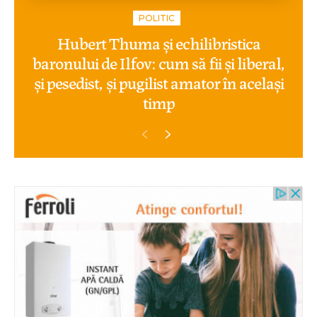
POLITIC
Hubert Thuma și echilibristica
baronului de Ilfov: cum să fii și liberal,
și pesedist, și pugilist amator în același
timp