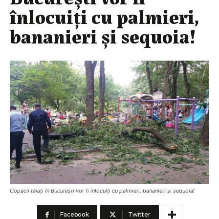
înlocuiți cu palmieri,
bananieri și sequoia!
Copacii tăiați în București vor fi înlocuiți cu palmieri, bananieri și sequoia!
Facebook
Twitter