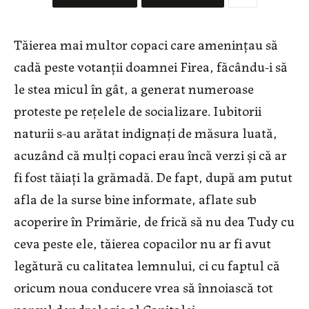
Tăierea mai multor copaci care amenințau să
cadă peste votanții doamnei Firea, făcându-i să
le stea micul în gât, a generat numeroase
proteste pe rețelele de socializare. Iubitorii
naturii s-au arătat indignați de măsura luată,
acuzând că mulți copaci erau încă verzi și că ar
fi fost tăiați la grămadă. De fapt, după am putut
afla de la surse bine informate, aflate sub
acoperire în Primărie, de frică să nu dea Tudy cu
ceva peste ele, tăierea copacilor nu ar fi avut
legătură cu calitatea lemnului, ci cu faptul că
oricum noua conducere vrea să înnoiască tot
parcul dendrologic al Capitalei.