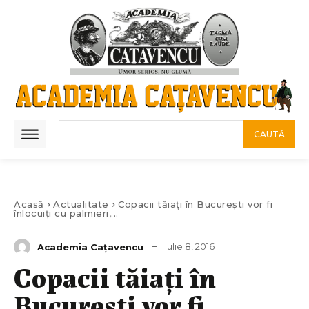
CAUTĂ
Acasă
Actualitate
Copacii tăiați în București vor fi
înlocuiți cu palmieri,...
Iulie 8, 2016
Academia Caţavencu
Copacii tăiați în
București vor fi