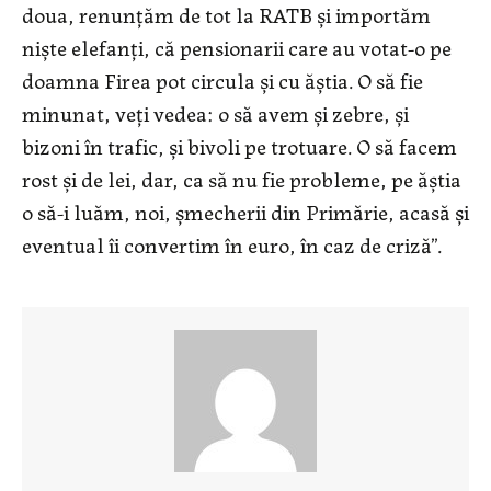
doua, renunțăm de tot la RATB și importăm
niște elefanți, că pensionarii care au votat-o pe
doamna Firea pot circula și cu ăștia. O să fie
minunat, veți vedea: o să avem și zebre, și
bizoni în trafic, și bivoli pe trotuare. O să facem
rost și de lei, dar, ca să nu fie probleme, pe ăștia
o să-i luăm, noi, șmecherii din Primărie, acasă și
eventual îi convertim în euro, în caz de criză”.