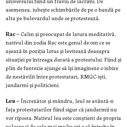
universului fiind un fluviu de lacrimi. De
asemenea, iubește schimbările de pe o bandă pe
alta pe bulevardul unde se protestează.
Rac –
Calm și preocupat de latura meditativă,
nativul din zodia Rac este genul de om ce se
așează în poziția lotus și levitează deasupra
situației pe întreaga durată a protestului. Fiind și
plin de fantezie ajunge să își imagineze o iubire
de nestăvilit între protestatari, RMGC-iști,
jandarmi și politicieni.
Leu –
Încrezător și mândru, leul se avântă-n
fața protestatarilor fiind sigur că jandarmii nu
vor riposta. Nativul leu este conștient de propria
valoare și de cele mai multe ori o să întrebe în