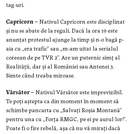
tag-uri.
Capricorn –
Nativul Capricorn este disciplinat
și nu se abate de la reguli. Dacă la ora 19 este
anunțat protestul ajunge la timp și n-o bagă p-
aia cu „era trafic” sau „m-am uitat la serialul
coreean de pe TVR 2”. Are un puternic simț al
Realității, dar și al României sau Antenei 3.
Simte când treaba miroase.
Vărsător –
Nativul Vărsător este imprevizibil.
Te poți aștepta ca din moment în moment să
schimbe pancarta cu „Salvați Roșia Montană”
pentru una cu „Forța RMGC, pe ei pe aurul lor!”.
Poate fi o fire rebelă, așa că nu vă mirați dacă