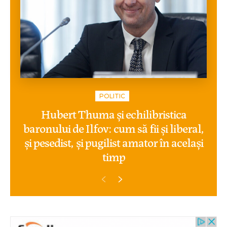
POLITIC
Hubert Thuma și echilibristica
baronului de Ilfov: cum să fii și liberal,
și pesedist, și pugilist amator în același
timp