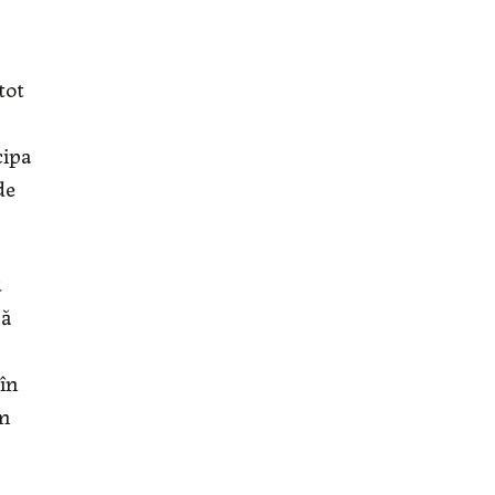
tot
cipa
de
u
că
 în
am