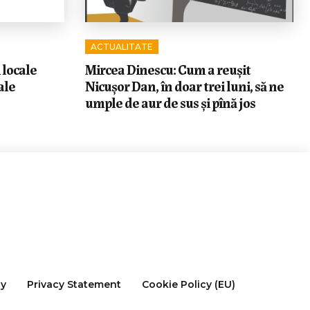
ACTUALITATE
 locale
Mircea Dinescu: Cum a reușit
ale
Nicușor Dan, în doar trei luni, să ne
umple de aur de sus și pînă jos
cy
Privacy Statement
Cookie Policy (EU)