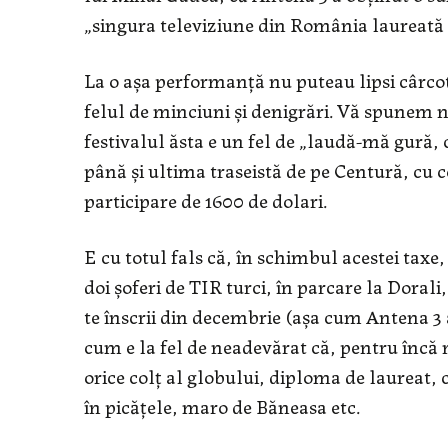
„singura televiziune din România laureată î
La o aşa performanţă nu puteau lipsi cârcota
felul de minciuni şi denigrări. Vă spunem no
festivalul ăsta e un fel de „laudă-mă gură, 
până şi ultima traseistă de pe Centură, cu c
participare de 1600 de dolari.
E cu totul fals că, în schimbul acestei taxe,
doi şoferi de TIR turci, în parcare la Dorali
te înscrii din decembrie (aşa cum Antena 3 
cum e la fel de neadevărat că, pentru încă ni
orice colţ al globului, diploma de laureat, 
în picăţele, maro de Băneasa etc.