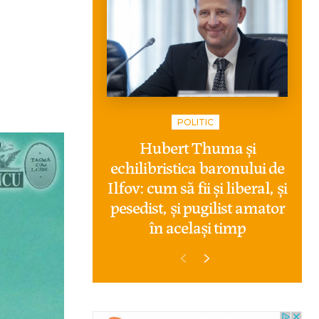
POLITIC
Hubert Thuma și
echilibristica baronului de
Ilfov: cum să fii și liberal, și
pesedist, și pugilist amator
în același timp