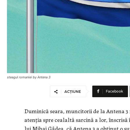
steagul romaniei by Antena 3
Facebook
ACȚIUNE
Duminică seara, muncitorii de la Antena 3 
atenţia spre cealaltă sarcină a lor, înscrisă
lui Mihai Gâdea, că Antena 3 a obţinut o s