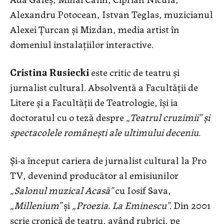
Alexandru Potocean, Istvan Teglas, muzicianul
Alexei Țurcan și Mizdan, media artist în
domeniul instalațiilor interactive.
Cristina Rusiecki
este critic de teatru și
jurnalist cultural. Absolventă a Facultății de
Litere și a Facultății de Teatrologie, își ia
doctoratul cu o teză despre „
Teatrul cruzimii” și
spectacolele românești ale ultimului deceniu
.
Și-a început cariera de jurnalist cultural la Pro
TV, devenind producător al emisiunilor
„
Salonul muzical Acasă”
cu Iosif Sava,
„
Millenium”
și
„
Proezia. La Eminescu”
. Din 2001
scrie cronică de teatru, având rubrici, pe