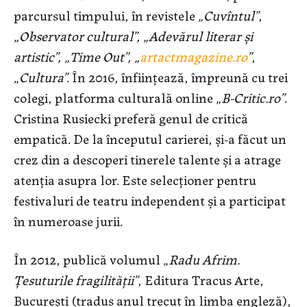
parcursul timpului, în revistele „
Cuvîntul”
,
„
Observator cultural”,
„
Adevărul literar şi
artistic”, „Time Out”, „
artactmagazine.ro
”
,
„
Cultura”
.
În 2016, înființează, împreună cu trei
colegi, platforma culturală online „
B-Critic.ro”
.
Cristina Rusiecki preferă genul de critică
empatică. De la începutul carierei, și-a făcut un
crez din a descoperi tinerele talente și a atrage
atenția asupra lor. Este selecționer pentru
festivaluri de teatru independent și a participat
în numeroase jurii.
În 2012, publică volumul „
Radu Afrim.
Țesuturile fragilității”
, Editura Tracus Arte,
București (tradus anul trecut în limba engleză),