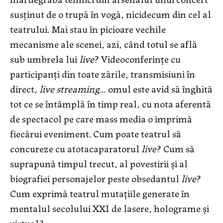
susținut de o trupă în vogă, nicidecum din cel al
teatrului. Mai stau în picioare vechile
mecanisme ale scenei, azi, când totul se află
sub umbrela lui
live
? Videoconferințe cu
participanți din toate zările, transmisiuni în
direct,
live streaming
… omul este avid să înghită
tot ce se întâmplă în timp real, cu nota aferentă
de spectacol pe care mass media o imprimă
fiecărui eveniment. Cum poate teatrul să
concureze cu atotacaparatorul
live
? Cum să
suprapună timpul trecut, al povestirii și al
biografiei personajelor peste obsedantul
live
?
Cum exprimă teatrul mutațiile generate în
mentalul secolului XXI de lasere, holograme și
virtual?