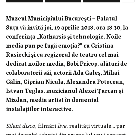
Muzeul Municipiului București – Palatul
Suțu vă invită joi, 19 aprilie 2018, ora 18.30, la
conferința „Katharsis și tehnologie. Noile
media pun pe fugă emoția?” cu Cristina
Rusiecki și cu regizorul de teatru cel mai
dedicat noilor media, Bobi Pricop, alături de
colaboratorii săi,
actorii Ada Galeș, Mihai
Călin, Ciprian Nicula, Alexandru Potocean,
Istvan Teglas, muzicianul Alexei Țurcan și
Mizdan, media artist în domeniul
instalațiilor interactive.
Silent disco
, filmări
live
, realități virtuale… par
mai degrabă tehnici din arsenalul unui concert