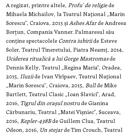
A regizat, printre altele,
Profu’ de religie
de
Mihaela Michailov, la Teatrul Național „Marin
Sorescu”, Craiova, 2013 și
Ashes Afar
de Andreea
Borţun, Compania Vanner. Palmaresul său
conține spectacolele
Contra iubirii
de Esteve
Soler, Teatrul Tineretului, Piatra Neamţ, 2014,
Uciderea ritualică a lui Gorge Mastromas
de
Dennis Kelly, Teatrul „Regina Maria”, Oradea,
2015,
Iluzii
de Ivan Vîrîpaev, Teatrul Național
„Marin Sorescu”, Craiova, 2015,
Bull
de Mike
Bartlett, Teatrul Clasic „Ioan Slavici”, Arad,
2016,
Tigrul din orașul nostru
de Gianina
Cărbunariu, Teatrul „Matei Vișniec”, Suceava,
2016,
Kepler-438B
de Guillem Clua, Teatrul
Odeon, 2016,
Un stejar
de Tim Crouch, Teatrul