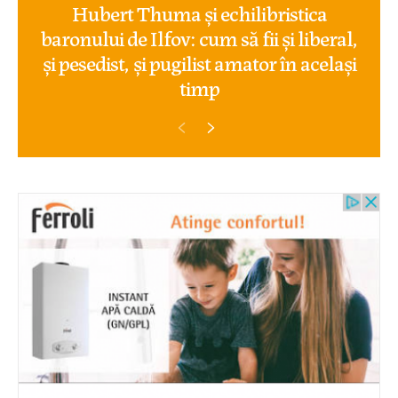
Hubert Thuma și echilibristica
baronului de Ilfov: cum să fii și liberal,
și pesedist, și pugilist amator în același
timp