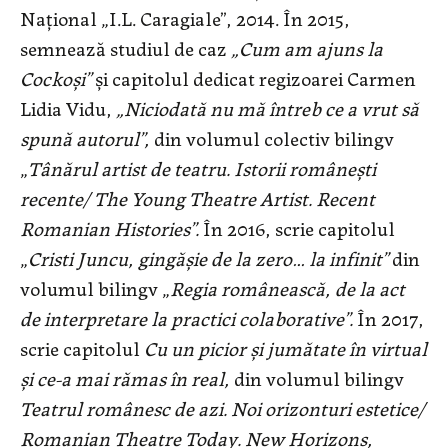
Național „I.L. Caragiale”, 2014. În 2015,
semnează studiul de caz
„Cum am ajuns la
Cockoși”
și capitolul dedicat regizoarei Carmen
Lidia Vidu,
„Niciodată nu mă întreb ce a vrut să
spună autorul”,
din volumul colectiv bilingv
„
Tânărul artist de teatru. Istorii românești
recente/ The Young Theatre Artist. Recent
Romanian Histories”.
În 2016, scrie capitolul
„
Cristi Juncu, gingășie de la zero… la
infinit”
din
volumul bilingv „
Regia românească, de la act
de interpretare la practici colaborative”.
În 2017,
scrie capitolul
Cu un picior și jumătate în virtual
și ce-a mai rămas în real,
din volumul bilingv
Teatrul
rom
â
nesc
de azi. Noi orizonturi estetice/
Romanian Theatre Today. New Horizons,