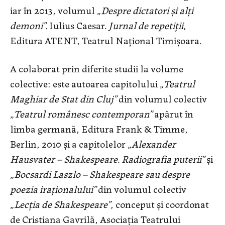
iar în 2013, volumul „
Despre dictatori și alți
demoni”.
Iulius Caesar.
Jurnal de
repetiții
,
Editura ATENT, Teatrul Național Timișoara.
A colaborat prin diferite studii la volume
colective: este autoarea capitolului „
Teatrul
Maghiar de Stat din Cluj”
din volumul colectiv
„
Teatrul românesc contemporan”
apărut în
limba germană, Editura Frank & Timme,
Berlin, 2010 și a capitolelor „
Alexander
Hausvater – Shakespeare. Radiografia puterii”
și
„
Bocsardi Laszlo – Shakespeare sau despre
poezia iraționalului”
din volumul colectiv
„
Lecția de Shakespeare”
, conceput și coordonat
de Cristiana Gavrilă, Asociația Teatrului