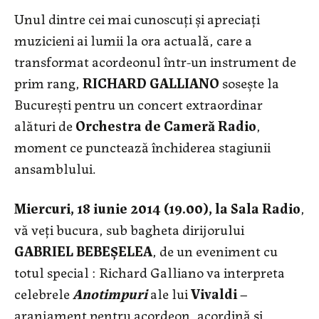
Unul dintre cei mai cunoscuţi şi apreciaţi
muzicieni ai lumii la ora actuală, care a
transformat acordeonul într-un instrument de
prim rang,
RICHARD GALLIANO
soseşte la
Bucureşti pentru un concert extraordinar
alături de
Orchestra de Cameră Radio
,
moment ce punctează închiderea stagiunii
ansamblului.
Miercuri, 18 iunie 2014 (19.00), la Sala Radio
,
vă veţi bucura, sub bagheta dirijorului
GABRIEL BEBEŞELEA
, de un eveniment cu
totul special : Richard Galliano va interpreta
celebrele
Anotimpuri
ale lui
Vivaldi
–
aranjament pentru acordeon, acordină şi