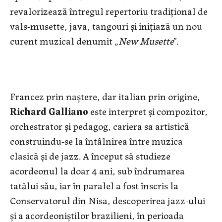
revalorizează întregul repertoriu tradiţional de
vals-musette, java, tangouri şi iniţiază un nou
curent muzical denumit „
New
Musette
”.
Francez prin naştere, dar italian prin origine,
Richard Galliano
este interpret şi compozitor,
orchestrator şi pedagog, cariera sa artistică
construindu-se la întâlnirea între muzica
clasică şi de jazz. A început să studieze
acordeonul la doar 4 ani, sub îndrumarea
tatălui său, iar în paralel a fost înscris la
Conservatorul din Nisa, descoperirea jazz-ului
şi a acordeoniştilor brazilieni, în perioada