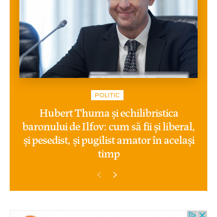
POLITIC
Hubert Thuma și echilibristica
baronului de Ilfov: cum să fii și liberal,
și pesedist, și pugilist amator în același
timp