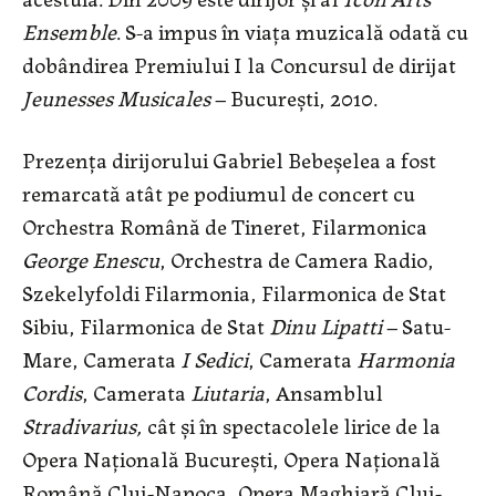
Ensemble
. S-a impus în viaţa muzicală odată cu
dobândirea Premiului I la Concursul de dirijat
Jeunesses Musicales
– Bucureşti, 2010.
Prezenţa dirijorului Gabriel Bebeşelea a fost
remarcată atât pe podiumul de concert cu
Orchestra Română de Tineret, Filarmonica
George Enescu
, Orchestra de Camera Radio,
Szekelyfoldi Filarmonia, Filarmonica de Stat
Sibiu, Filarmonica de Stat
Dinu Lipatti
– Satu-
Mare, Camerata
I Sedici
, Camerata
Harmonia
Cordis
, Camerata
Liutaria
, Ansamblul
Stradivarius,
cât şi în spectacolele lirice de la
Opera Naţională Bucureşti, Opera Naţională
Română Cluj-Napoca, Opera Maghiară Cluj-