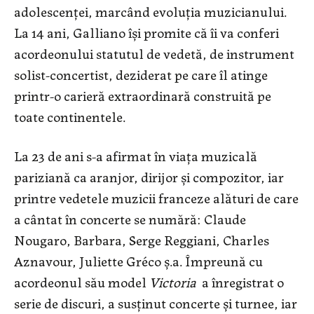
adolescenţei, marcând evoluţia muzicianului.
La 14 ani, Galliano îşi promite că îi va conferi
acordeonului statutul de vedetă, de instrument
solist-concertist, deziderat pe care îl atinge
printr-o carieră extraordinară construită pe
toate continentele.
La 23 de ani s-a afirmat în viaţa muzicală
pariziană ca aranjor, dirijor şi compozitor, iar
printre vedetele muzicii franceze alături de care
a cântat în concerte se numără:
Claude
Nougaro, Barbara, Serge Reggiani, Charles
Aznavour, Juliette Gréco ş.a. Împreună cu
acordeonul său model
Victoria
a înregistrat o
serie de discuri, a susţinut concerte şi turnee, iar