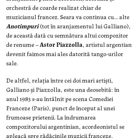
orchestră de coarde realizat chiar de
muzicianul francez. Seara va continua cu… alte
Anotimpuri
(tot în aranjamentul lui Galliano),
de această dată cu semnătura altui compozitor
de renume –
Astor Piazzolla
, artistul argentian
devenit faimos mai ales datorită tango-urilor
sale.
De altfel, relaţia între cei doi mari artişti,
Galliano şi Piazzolla, este una deosebită: în
anul 1983 s-au întâlnit pe scena Comediei
Franceze (Paris), punct de început al unei
frumoase prietenii. La îndrumarea
compozitorului argentinian, acordeonistul se
apleacă spre rădăcinile muzicii franceze,