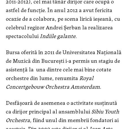
2011-2012), cel mai tânăr dirijor care ocupă o
astfel de funcţie. În anul 2012 a avut fericita
ocazie de a colabora, pe scena lirică ieşeană, cu
celebrul regizor Andrei Şerban la realizarea
spectacolului
Indiile galante.
Bursa oferită în 2011 de Universitatea Naţională
de Muzică din Bucureşti i-a permis un stagiu de
asistenţă la una dintre cele mai bine cotate
orchestre din lume, renumita
Royal
Concertgebouw Orchestra Amsterdam
.
Desfăşoară de asemenea o activitate susţinută
ca dirijor principal al ansamblului
Sibiu Youth
Orchestra,
fiind unul din membrii fondatori ai
acestuia. Din 2009 este dirijor şi al
Icon Arts