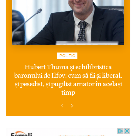
POLITIC
Hubert Thuma și echilibristica
baronului de Ilfov: cum să fii și liberal,
și pesedist, și pugilist amator în același
timp