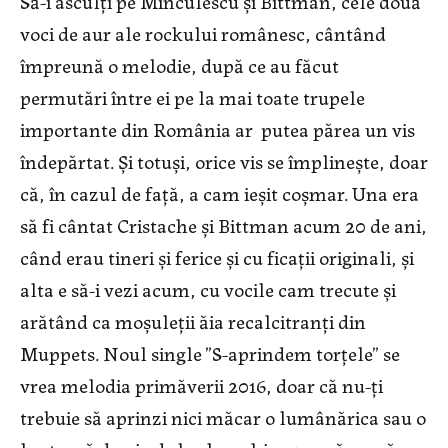
Să-i asculți pe Minculescu și Bittman, cele două
voci de aur ale rockului românesc, cântând
împreună o melodie, după ce au făcut
permutări între ei pe la mai toate trupele
importante din România ar putea părea un vis
îndepărtat. Și totuși, orice vis se împlinește, doar
că, în cazul de față, a cam ieșit coșmar. Una era
să fi cântat Cristache și Bittman acum 20 de ani,
când erau tineri și ferice și cu ficații originali, și
alta e să-i vezi acum, cu vocile cam trecute și
arătând ca moșuleții ăia recalcitranți din
Muppets. Noul single ”S-aprindem torțele” se
vrea melodia primăverii 2016, doar că nu-ți
trebuie să aprinzi nici măcar o lumânărica sau o