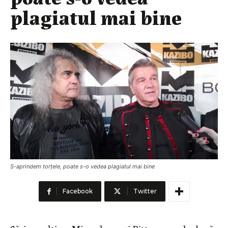
plagiatul mai bine
S-aprindem torțele, poate s-o vedea plagiatul mai bine
Facebook
Twitter