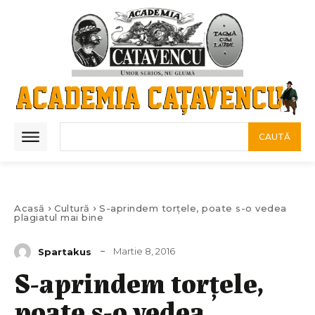
CAUTĂ
Acasă
Cultură
S-aprindem torțele, poate s-o vedea
plagiatul mai bine
Martie 8, 2016
Spartakus
S-aprindem torțele,
poate s-o vedea