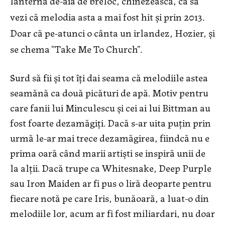
lanternă de-aia de breloc, chinezească, ca să
vezi că melodia asta a mai fost hit și prin 2013.
Doar că pe-atunci o cânta un irlandez, Hozier, și
se chema ”Take Me To Church”.
Surd să fii și tot îți dai seama că melodiile astea
seamănă ca două picături de apă. Motiv pentru
care fanii lui Minculescu și cei ai lui Bittman au
fost foarte dezamăgiți. Dacă s-ar uita puțin prin
urmă le-ar mai trece dezamăgirea, fiindcă nu e
prima oară când marii artiști se inspiră unii de
la alții. Dacă trupe ca Whitesnake, Deep Purple
sau Iron Maiden ar fi pus o liră deoparte pentru
fiecare notă pe care Iris, bunăoară, a luat-o din
melodiile lor, acum ar fi fost miliardari, nu doar