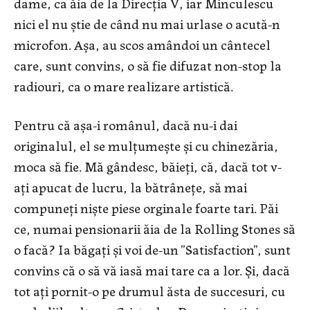
dame, ca ăia de la Direcția V, iar Minculescu
nici el nu știe de când nu mai urlase o acută-n
microfon. Așa, au scos amândoi un cântecel
care, sunt convins, o să fie difuzat non-stop la
radiouri, ca o mare realizare artistică.
Pentru că așa-i românul, dacă nu-i dai
originalul, el se mulțumește și cu chinezăria,
moca să fie. Mă gândesc, băieți, că, dacă tot v-
ați apucat de lucru, la bătrânețe, să mai
compuneți niște piese orginale foarte tari. Păi
ce, numai pensionarii ăia de la Rolling Stones să
o facă? Ia băgați și voi de-un ”Satisfaction”, sunt
convins că o să vă iasă mai tare ca a lor. Și, dacă
tot ați pornit-o pe drumul ăsta de succesuri, cu