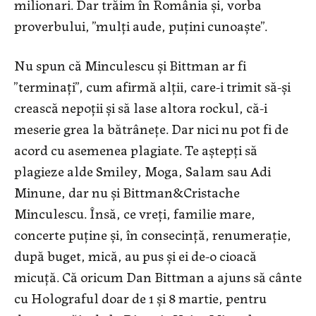
milionari. Dar trăim în România și, vorba
proverbului, ”mulți aude, puțini cunoaște”.
Nu spun că Minculescu și Bittman ar fi
”terminați”, cum afirmă alții, care-i trimit să-și
crească nepoții și să lase altora rockul, că-i
meserie grea la bătrânețe. Dar nici nu pot fi de
acord cu asemenea plagiate. Te aștepți să
plagieze alde Smiley, Moga, Salam sau Adi
Minune, dar nu și Bittman&Cristache
Minculescu. Însă, ce vreți, familie mare,
concerte puține și, în consecință, renumerație,
după buget, mică, au pus și ei de-o cioacă
micuță. Că oricum Dan Bittman a ajuns să cânte
cu Holograful doar de 1 și 8 martie, pentru