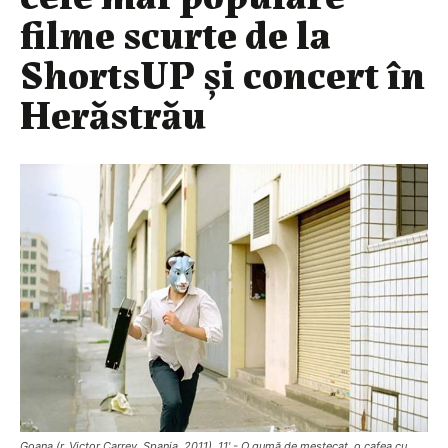
filme scurte de la
ShortsUP și concert în
Herăstrău
Goana (r. Victor Carrey, Spania, 2011). 11' - O gumă de mestecat, o cafea cu