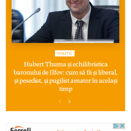
POLITIC
Hubert Thuma și echilibristica
baronului de Ilfov: cum să fii și liberal,
și pesedist, și pugilist amator în același
timp