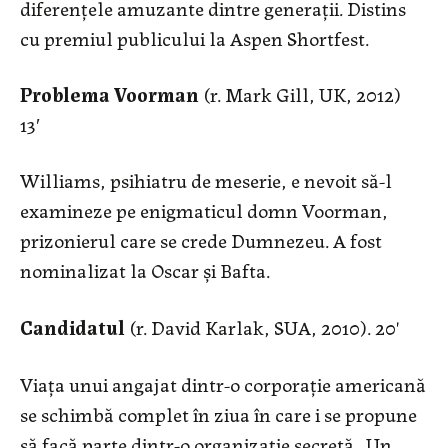
diferențele amuzante dintre generații. Distins
cu premiul publicului la Aspen Shortfest.
Problema Voorman
(r. Mark Gill, UK, 2012)
13′
Williams, psihiatru de meserie, e nevoit să-l
examineze pe enigmaticul domn Voorman,
prizonierul care se crede Dumnezeu. A fost
nominalizat la Oscar și Bafta.
Candidatul
(r. David Karlak, SUA, 2010). 20'
Viața unui angajat dintr-o corporație americană
se schimbă complet în ziua în care i se propune
să facă parte dintr-o organizație secretă. Un