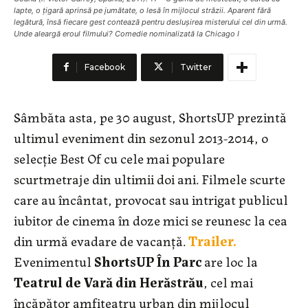
lapte, o țigară aprinsă pe jumătate, o lesă în mijlocul străzii. Aparent fără
legătură, însă fiecare gest contează pentru deslușirea misterului cel din urmă.
Unde aleargă eroul filmului? Comedie nominalizată la Chicago I
Facebook
Twitter
Sâmbăta asta, pe 30 august, ShortsUP prezintă
ultimul eveniment din sezonul 2013-2014, o
selecție Best Of cu cele mai populare
scurtmetraje din ultimii doi ani. Filmele scurte
care au încântat, provocat sau intrigat publicul
iubitor de cinema în doze mici se reunesc la cea
din urmă evadare de vacanță.
Trailer.
Evenimentul
ShortsUP În Parc
are loc la
Teatrul de Vară din Herăstrău
, cel mai
încăpător amfiteatru urban din mijlocul