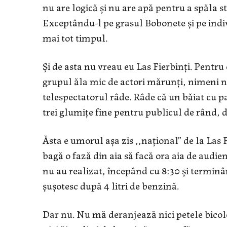
nu are logică și nu are apă pentru a spăla s
Exceptându-l pe grasul Bobonete și pe indiv
mai tot timpul.
Și de asta nu vreau eu Las Fierbinți. Pentru
grupul ăla mic de actori mărunți, nimeni n
telespectatorul râde. Râde că un băiat cu pa
trei glumițe fine pentru publicul de rând, de
Ăsta e umorul așa zis ,,național” de la Las F
bagă o fază din aia să facă ora aia de audie
nu au realizat, începând cu 8:30 și terminân
șușotesc după 4 litri de benzină.
Dar nu. Nu mă deranjează nici petele bicolo