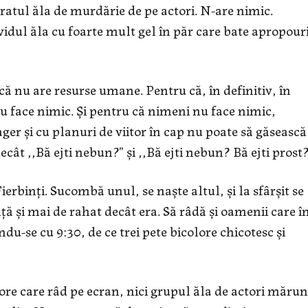
tratul ăla de murdărie de pe actori. N-are nimic.
idul ăla cu foarte mult gel în păr care bate apropour
 că nu are resurse umane. Pentru că, în definitiv, în
u face nimic. Și pentru că nimeni nu face nimic,
ger și cu planuri de viitor în cap nu poate să găsească
cât ,,Bă ejti nebun?” și ,,Bă ejti nebun? Bă ejti prost?
ierbinți. Sucombă unul, se naște altul, și la sfârșit se
nță și mai de rahat decât era. Să râdă și oamenii care î
du-se cu 9:30, de ce trei pete bicolore chicotesc și
re care râd pe ecran, nici grupul ăla de actori mărunț