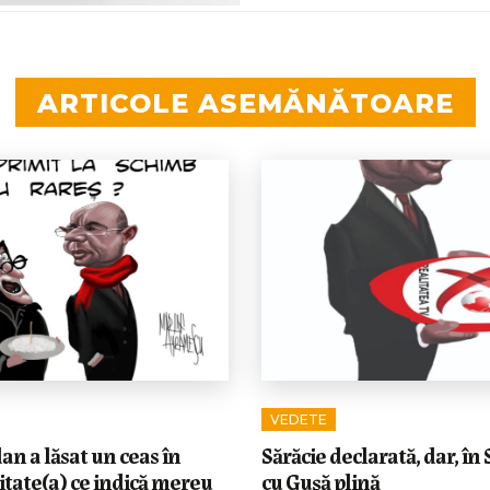
ARTICOLE ASEMĂNĂTOARE
VEDETE
n a lăsat un ceas în
Sărăcie declarată, dar, în 
itate(a) ce indică mereu
cu Gușă plină