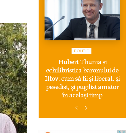
POLITIC
Hubert Thuma și
echilibristica baronului de
Ilfov: cum să fii și liberal, și
pesedist, și pugilist amator
în același timp