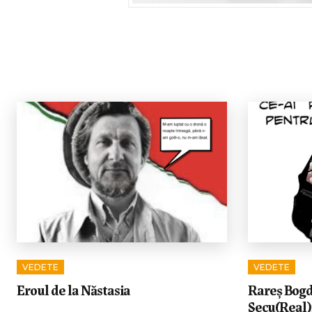
VEDETE
VEDETE
Eroul de la Năstasia
Rareș Bogda
Secu(Real)