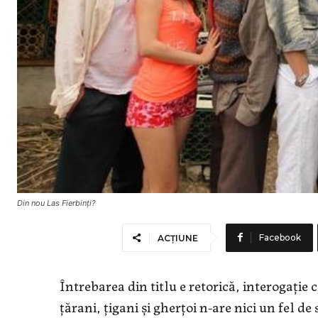
Din nou Las Fierbinți?
Facebook
ACȚIUNE
Întrebarea din titlu e retorică, interogație
țărani, țigani și gherțoi n-are nici un fel de