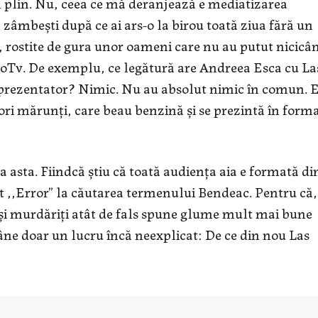
un plin. Nu, ceea ce mă deranjează e mediatizarea
 zâmbești după ce ai ars-o la birou toată ziua fără un
, rostite de gura unor oameni care nu au putut nicicâ
 ProTv. De exemplu, ce legătură are Andreea Esca cu La
t prezentator? Nimic. Nu au absolut nimic în comun. E
ori mărunți, care beau benzină și se prezintă în form
la asta. Fiindcă știu că toată audiența aia e formată di
t ,,Error” la căutarea termenului Bendeac. Pentru că,
i și murdăriți atât de fals spune glume mult mai bune
ne doar un lucru încă neexplicat: De ce din nou Las