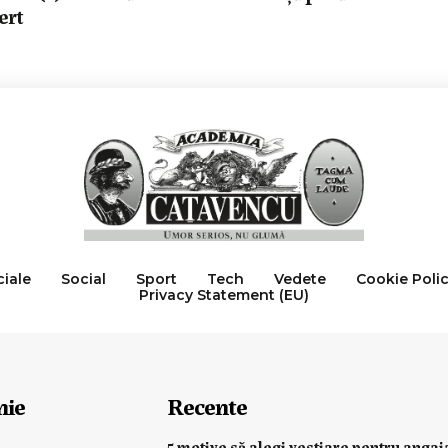
ert
ciale
Social
Sport
Tech
Vedete
Cookie Poli
Privacy Statement (EU)
nie
Recente
5 motive să alegi vestiare pentru angaj