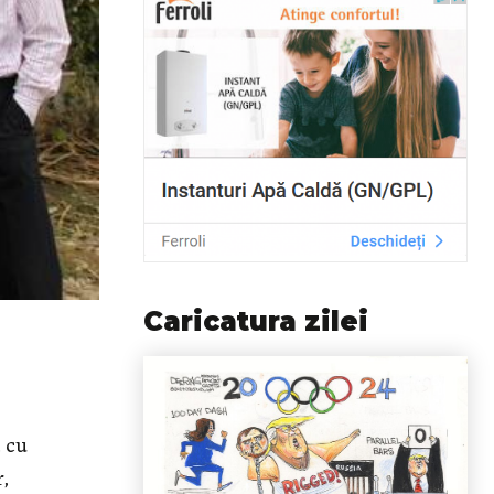
Caricatura zilei
a cu
r,