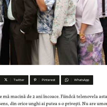
Twitter
Pinterest
WhatsApp
 ce mă macină de 2 ani încoace. Fiindcă telenovela ast
 sens, din orice unghi ai putea s-o privești. Nu are umo