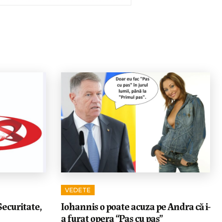
VEDETE
Securitate,
Iohannis o poate acuza pe Andra că i-
a furat opera “Pas cu pas”