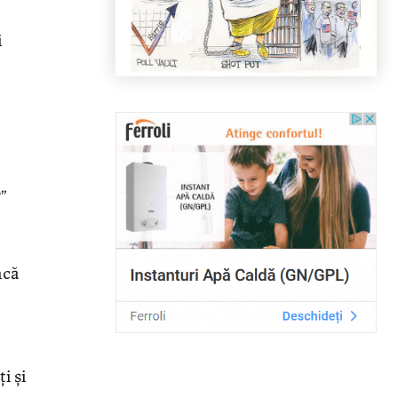
i
”
ncă
i și