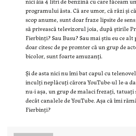
nici ăia 4 litri de benzină cu care făceam 
programului ăsta. Că are umor, că râzi și că
scop anume, sunt doar fraze lipsite de sens
să privească televizorul joia, după știrile
Fierbinți? Sau Busu? Sau mai știu eu ce al
doar citesc de pe promter că un grup de act
bicolor, sunt foarte amuzanți.
Și de asta nici nu îmi bat capul cu telenove
inculți neplăcuți cărora YouTube-ul le-a da
nu-i așa, un grup de malaci frezați, tatuaț
decât canalele de YouTube. Așa că îmi rămâ
Fierbinți?