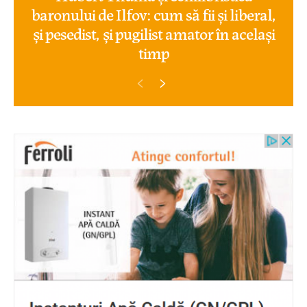
baronului de Ilfov: cum să fii și liberal,
și pesedist, și pugilist amator în același
timp