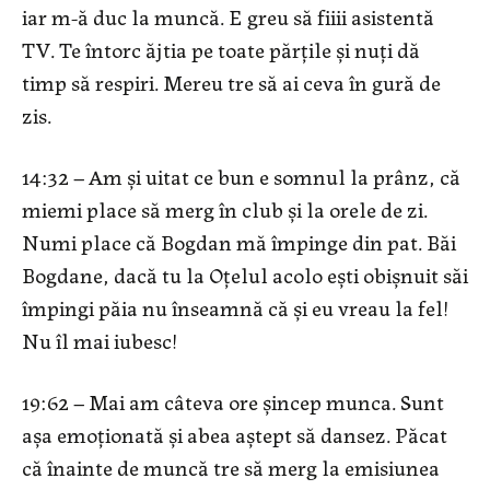
iar m-ă duc la muncă. E greu să fiiii asistentă
TV. Te întorc ăjtia pe toate părțile și nuți dă
timp să respiri. Mereu tre să ai ceva în gură de
zis.
14:32 – Am și uitat ce bun e somnul la prânz, că
miemi place să merg în club și la orele de zi.
Numi place că Bogdan mă împinge din pat. Băi
Bogdane, dacă tu la Oțelul acolo ești obișnuit săi
împingi păia nu înseamnă că și eu vreau la fel!
Nu îl mai iubesc!
19:62 – Mai am câteva ore șincep munca. Sunt
așa emoționată și abea aștept să dansez. Păcat
că înainte de muncă tre să merg la emisiunea