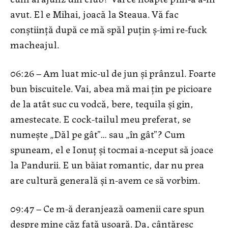
avut. El e Mihai, joacă la Steaua. Vă fac
conștiință după ce mă spăl puțin ș-imi re-fuck
macheajul.
06:26 – Am luat mic-ul de jun și prânzul. Foarte
bun biscuitele. Vai, abea mă mai țin pe picioare
de la atât suc cu vodcă, bere, tequila și gin,
amestecate. E cock-tailul meu preferat, se
numește „Dăl pe gât”… sau „în gât”? Cum
spuneam, el e Ionuț și tocmai a-nceput să joace
la Pandurii. E un băiat romantic, dar nu prea
are cultură generală și n-avem ce să vorbim.
09:47 – Ce m-ă deranjează oamenii care spun
despre mine căz fată ușoară. Da, cântăresc