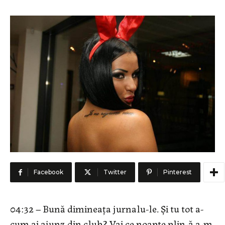
Facebook
Twitter
Pinterest
04:32 – Bună dimineața jurnalu-le. Și tu tot a-
cum ai ajunz din club? Vai ce noapte plin-ă a-m