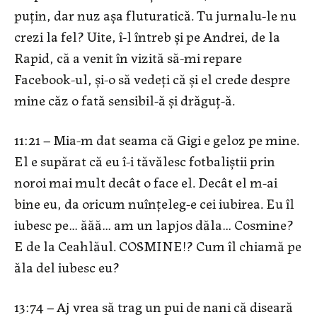
puțin, dar nuz așa fluturatică. Tu jurnalu-le nu
crezi la fel? Uite, î-l întreb și pe Andrei, de la
Rapid, că a venit în vizită să-mi repare
Facebook-ul, și-o să vedeți că și el crede despre
mine căz o fată sensibil-ă și drăguț-ă.
11:21 – Mia-m dat seama că Gigi e geloz pe mine.
El e supărat că eu î-i tăvălesc fotbaliștii prin
noroi mai mult decât o face el. Decât el m-ai
bine eu, da oricum nuînțeleg-e cei iubirea. Eu îl
iubesc pe… ăăă… am un lapjos dăla… Cosmine?
E de la Ceahlăul. COSMINE!? Cum îl chiamă pe
ăla del iubesc eu?
13:74 – Aj vrea să trag un pui de nani că diseară