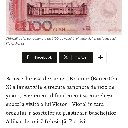
Chinezii au lansat bancnota de 1100 de yuani în cinstea vizitei de lucru a lui
Victor Ponta
Facebook
Twitter
Banca Chineză de Comerţ Exterior (Banco Chi
X) a lansat zilele trecute bancnota de 1100 de
yuani, evenimentul fiind menit să marcheze
epocala vizită a lui Victor – Viorel în ţara
orezului, a şosetelor de plastic şi a bascheţilor
Adibas de unică folosinţă. Potrivit