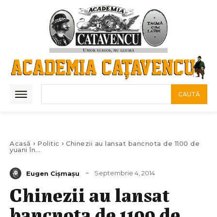
CAUTĂ
Acasă
Politic
Chinezii au lansat bancnota de 1100 de
yuani în...
Septembrie 4, 2014
Eugen Cișmașu
Chinezii au lansat
bancnota de 1100 de