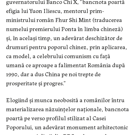
guvernatorului Banco Chi X, ”bancnota poartă
efigia lui Yuon Iliescu, mentorul prim-
ministrului român Fhur Shi Mint (traducerea
numelui premierului Ponta în limba chineză)
şi, în acelaşi timp, un adevărat deschizător de
drumuri pentru poporul chinez, prin aplicarea,
ca model, a celebrului comunism cu faţă
umană ce aproape a falimentat România după
1990, dar a dus China pe noi trepte de
prosperitate şi progres.”
Elogiind şi munca neobosită a românilor întru
materializarea năzuinţelor naţionale, bancnota
poartă pe verso profilul stilizat al Casei
Poporului, un adevărat monument arhitectonic