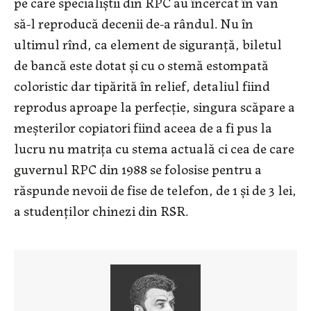
pe care specialiştii din RPC au încercat în van
să-l reproducă decenii de-a rândul. Nu în
ultimul rînd, ca element de siguranţă, biletul
de bancă este dotat și cu o stemă estompată
coloristic dar tipărită în relief, detaliul fiind
reprodus aproape la perfecţie, singura scăpare a
meşterilor copiatori fiind aceea de a fi pus la
lucru nu matriţa cu stema actuală ci cea de care
guvernul RPC din 1988 se folosise pentru a
răspunde nevoii de fise de telefon, de 1 şi de 3 lei,
a studenţilor chinezi din RSR.