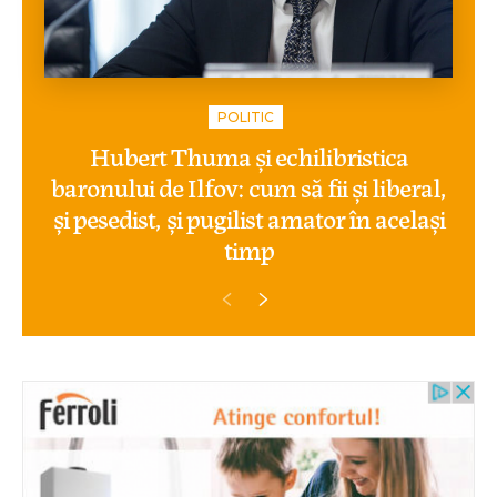
POLITIC
Hubert Thuma și echilibristica
baronului de Ilfov: cum să fii și liberal,
și pesedist, și pugilist amator în același
timp