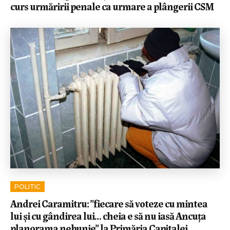
curs urmăririi penale ca urmare a plângerii CSM
POLITIC
Andrei Caramitru: ”fiecare să voteze cu mintea
lui și cu gândirea lui… cheia e să nu iasă Ancuța
planorama nebunie” la Primăria Capitalei