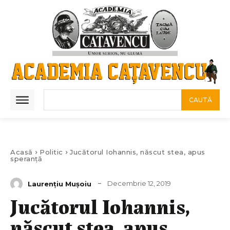
CAUTĂ
Acasă
Politic
Jucătorul Iohannis, născut stea, apus
speranță
Decembrie 12, 2019
Laurenţiu Muşoiu
Jucătorul Iohannis,
născut stea, apus