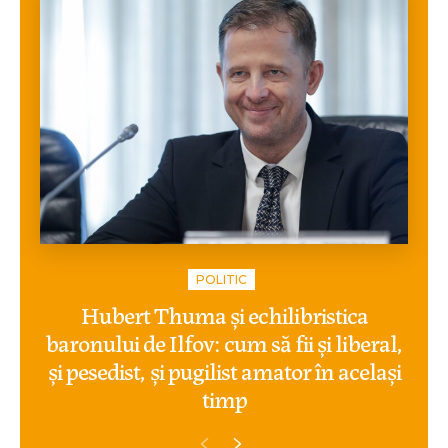
POLITIC
Hubert Thuma și echilibristica
baronului de Ilfov: cum să fii și liberal,
și pesedist, și pugilist amator în același
timp