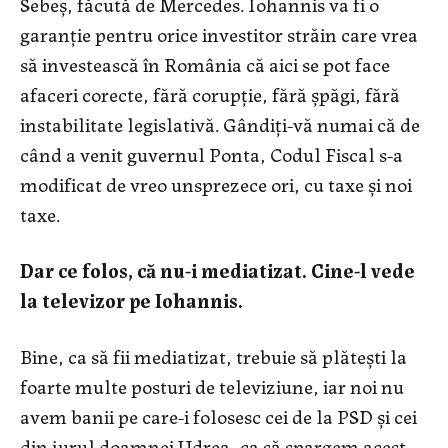
Sebeş, făcută de Mercedes. Iohannis va fi o
garanţie pentru orice investitor străin care vrea
să investească în România că aici se pot face
afaceri corecte, fără corupţie, fără şpăgi, fără
instabilitate legislativă. Gândiţi-vă numai că de
când a venit guvernul Ponta, Codul Fiscal s-a
modificat de vreo unsprezece ori, cu taxe şi noi
taxe.
Dar ce folos, că nu-i mediatizat. Cine-l vede
la televizor pe Iohannis.
Bine, ca să fii mediatizat, trebuie să plăteşti la
foarte multe posturi de televiziune, iar noi nu
avem banii pe care-i folosesc cei de la PSD şi cei
din jurul doamnei Udrea, ca să spargem acest