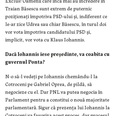
Exclus! Oamenii care încă mai au încredere în
Traian Băsescu sunt extrem de puternic
poziţionaţi împotriva PSD-ului şi, indiferent ce
le-ar zice Udrea sau chiar Băsescu, în turul doi
vor vota împotriva candidatului PSD şi,
implicit, vor vota cu Klaus Iohannis.
Dacă Iohannis iese preşedinte, va coabita cu
guvernul Ponta?
N-o să-l vedeţi pe Iohannis chemându-l la
Cotroceni pe Gabriel Oprea, de pildă, să
negocieze cu el. Dar PNL va putea negocia în
Parlament pentru a constitui o nouă majoritate
parlamentară. Sigur că prezenţa lui Iohannis la
Cotroceni va favoriza acest proces, dar procesul