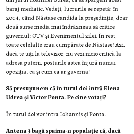
baraj mediatic. Vedeţi, lucrurile se repetă: în
2004, când Năstase candida la preşedinţie, doar
două surse media mai îndrăzneau să critice
guvernul: OTV şi Evenimentul zilei. În rest,
toate celelalte erau cumpărate de Năstase! Azi,
dacă te uiţi la televizor, nu vezi nicio critică la
adresa puterii, posturile astea înjură numai
opoziţia, ca şi cum ea ar guverna!
Să presupunem că în turul doi intră Elena
Udrea şi Victor Ponta. Pe cine votaţi?
În turul doi vor intra Iohannis şi Ponta.
Antena 3 bagă spaima-n populaţie că, dacă