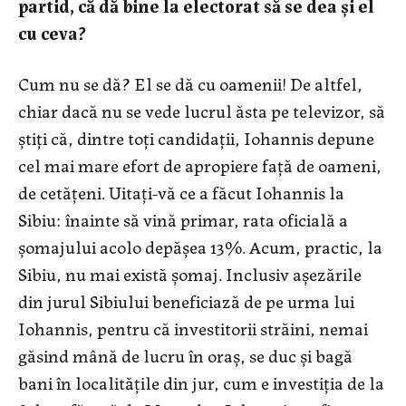
partid, că dă bine la electorat să se dea şi el
cu ceva?
Cum nu se dă? El se dă cu oamenii! De altfel,
chiar dacă nu se vede lucrul ăsta pe televizor, să
ştiţi că, dintre toţi candidaţii, Iohannis depune
cel mai mare efort de apropiere faţă de oameni,
de cetăţeni. Uitaţi-vă ce a făcut Iohannis la
Sibiu: înainte să vină primar, rata oficială a
şomajului acolo depăşea 13%. Acum, practic, la
Sibiu, nu mai există şomaj. Inclusiv aşezările
din jurul Sibiului beneficiază de pe urma lui
Iohannis, pentru că investitorii străini, nemai
găsind mână de lucru în oraş, se duc şi bagă
bani în localităţile din jur, cum e investiţia de la