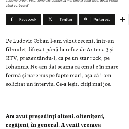
Ludovic Orban, PNL: „Iohannis comunică mai bine şi când tace, decât Ponta
când vorbeşte!”
Facebook
Twitter
Pinterest
Pe Ludovic Orban l-am văzut recent, într-un
filmuleţ difuzat până la refuz de Antena 3 şi
RTV, prezentându-l, ca pe un star rock, pe
Iohannis. Ne-am dat seama că omul e în mare
formă şi pare pus pe fapte mari, aşa că i-am
solicitat un interviu. Ce-a ieşit, citiţi mai jos.
Am avut preşedinţi olteni, olteniţeni,
regăţeni, în general. A venit vremea