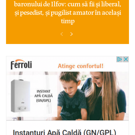
baronului de Ilfov: cum să fii și liberal,
și pesedist, și pugilist amator în același
timp