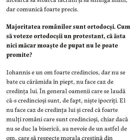
dar comunică foarte precis.
Majoritatea românilor sunt ortodocşi. Cum
să voteze ortodocşii un protestant, că ăsta
nici măcar moaşte de pupat nu le poate
promite?
Iohannis e un om foarte credincios, dar nu se
bate cu cărămida în piept, nu face caz de
credinţa lui. În general oamenii care se laudă
că-s credincioşi sunt, de fapt, nişte ipocriţi. El
nu face caz de credinţa lui şi cred că foarte
mulţi români care sunt credincioşi, chiar dacă
nu se duc la biserică, au nevoie de un astfel de
om, care să respecte morala creştină din