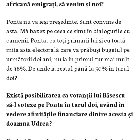
africană emigraţi, să venim şi noi?
Ponta nu va ieşi preşedinte. Sunt convins de
asta. Mă bazez pe ceea ce simt în dialogurile cu
oamenii. Ponta, cu toţi primarii lui şi cu toată
mita asta electorală care va prăbuşi bugetul pe
următorii doi ani, nu ia în primul tur mai mult
de 38%. De unde ia restul până la 50% în turul
doi?
Există posibilitatea ca votanţii lui Băsescu
să-l voteze pe Ponta în turul doi, având în
vedere afinităţile financiare dintre acesta şi
doamna Udrea?