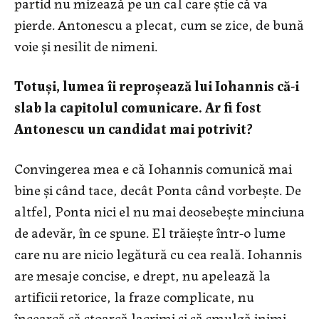
partid nu mizează pe un cal care ştie că va
pierde. Antonescu a plecat, cum se zice, de bună
voie şi nesilit de nimeni.
Totuşi, lumea îi reproşează lui Iohannis că-i
slab la capitolul comunicare. Ar fi fost
Antonescu un candidat mai potrivit?
Convingerea mea e că Iohannis comunică mai
bine şi când tace, decât Ponta când vorbeşte. De
altfel, Ponta nici el nu mai deosebeşte minciuna
de adevăr, în ce spune. El trăieşte într-o lume
care nu are nicio legătură cu cea reală. Iohannis
are mesaje concise, e drept, nu apelează la
artificii retorice, la fraze complicate, nu
încearcă să stoarcă lacrimi şi să smulgă inimi,