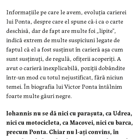
Informaţiile pe care le avem, evoluţia carierei
lui Ponta, despre care el spune că-i ca o carte
deschisă, dar de fapt are multe foi „lipite”,
indică extrem de multe suspiciuni legate de
faptul că el a fost susţinut în carieră aşa cum
sunt susţinuţi, de regulă, ofiţerii acoperiţi. A
avut o carieră inexplicabilă, poziţii dobândite
într-un mod cu totul nejustificat, fără niciun
temei. În biografia lui Victor Ponta întâlnim
foarte multe găuri negre.
Iohannis nu se dă nici cu paraşuta, ca Udrea,
nici cu motocicleta, ca Macovei, nici cu barca,
precum Ponta. Chiar nu l-aţi convins, în