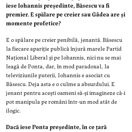
iese Iohannis preşedinte, Băsescu va fi
premier. E spălare pe creier sau Gâdea are şi
momente profetice?
E o spălare pe creier penibilă, jenantă. Băsescu
la fiecare apariţie publică înjură marele Partid
Naţional Liberal şi pe Iohannis, nici nu se mai
leagă de Ponta, dar, în mod paradoxal, la
televiziunile puterii, Iohannis e asociat cu
Băsescu. Deja asta e o culme a absurdului. E
jenant pentru aceşti oameni să-şi imagineze că-i
pot manipula pe români într-un mod atât de
ilogic.
Dacă iese Ponta preşedinte, în ce ţară