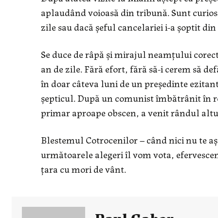
aplaudând voioasă din tribună. Sunt curios d
zile sau dacă șeful cancelariei i-a șoptit din
Se duce de râpă și mirajul neamțului corect 
an de zile. Fără efort, fără să-i cerem să d
în doar câteva luni de un președinte ezitant,
șepticul. După un comunist îmbătrânit în r
primar aproape obscen, a venit rândul altu
Blestemul Cotrocenilor – când nici nu te așt
următoarele alegeri îl vom vota, efervesce
țara cu mori de vânt.
Paul Gabor