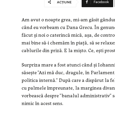
Facebook
ACȚIUNE
Am avut o noapte grea, mi-am găsit gândurile
când eu vorbeam cu Dana Grecu. În genunc
făcut și noi o caterincă mică, așa, de contr
mai bine să-i chemăm în piață, să se relaxe
cablurile din priză. E la mișto. Ce, ești pros
Surpriza mare a fost atunci când și Iohanni
săsește ”Azi mă duc, dragule, în Parlament.
politica internă.” După care a dispărut la f
cu palmele împreunate, la marginea divanu
vorbească despre ”banalul administrativ” s
nimic în acest sens.