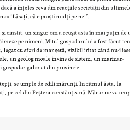
acă a înțeles ceva din reacțiile societății din ultimel
 nou ”Lăsați, că e proști mulți pe net”.
și cinstit, un singur om a reușit asta în mai puțin de 
efăimeze pe nimeni. Mitul gospodarului a fost făcut ter
 legat cu sfori de manșetă, vizibil iritat când nu-i ies
ele, un geolog moale învins de sistem, un marinar-
i gospodar galonat din provincie.
epți, se umple de edili mărunți. În ritmul ăsta, la
nți, pe cel din Peștera constănțeană. Măcar ne va um