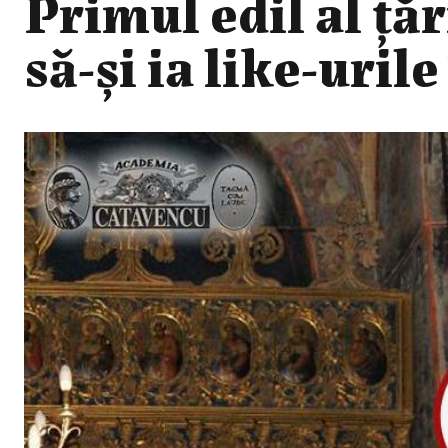
Primul edil al ță
să-și ia like-uril