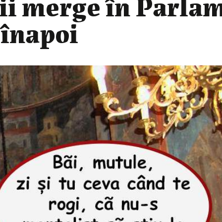
rii merge în Parla
e înapoi