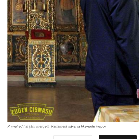
Primul edil al țării merge în Parlament să-și ia like-urile înapoi