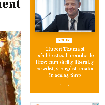
ment
POLITIC
Hubert Thuma și
echilibristica baronului de
Ilfov: cum să fii și liberal, și
pesedist, și pugilist amator
în același timp