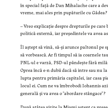
în special față de Dan Mihalache care a dev
vreme, mai ales prin pupăturile cu Gâdea?
– Vreo explicație despre drepturile pe care b
politică externă, iar președintele va avea as
Îl aștept să vină, să-și arunce paltonul pe 
să vorbească. Ar fi timpul să ia coarnele ta
PNL-ul e varză, PSD-ul pândește fără milă, 
Oprea încă e-n dubii dacă să intre sau nu la 
lupta pentru primăria capitalei, iar casa pi
locul ei. Cum ne va îmbrobodi Iohannis azi?
generală și va avea o ”abordare stângace”?
După atâtea vizite la Miami aștept ca preș