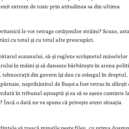
enit extrem de toxic prin atitudinea sa din ultima
ritanicii le vor retrage cetățenilor străini? Scuze, ast
tăzi cu totul și cu totul alte preocupări.
spătarul scaunului, să-și regleze scrâșnetul măselelor 
urului în mâini și să danseze bărbătește în arena politi
tehnocrații din guvern își dau cu stângul în dreptul,
pârnaie, neprihănitul de Bușoi a fost retras în sfârșit
erdută în tribunal așteaptă și ea să se așeze cuminte l
 Încă o dată ne va spune că privește atent situația
edintele să treacă mingile peste fileu, cu prima doam