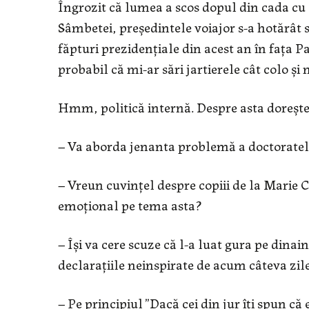
Îngrozit că lumea a scos dopul din cada cu l
Sâmbetei, președintele voiajor s-a hotărât 
făpturi prezidențiale din acest an în fața 
probabil că mi-ar sări jartierele cât colo ș
Hmm, politică internă. Despre asta dorește
– Va aborda jenanta problemă a doctorate
– Vreun cuvințel despre copiii de la Marie C
emoțional pe tema asta?
– Își va cere scuze că l-a luat gura pe dinain
declarațiile neinspirate de acum câteva zil
– Pe principiul ”Dacă cei din jur îți spun că e