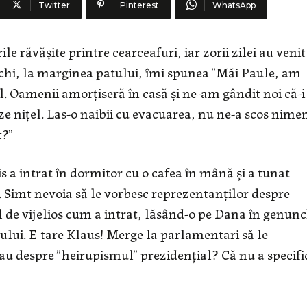
Twitter
Pinterest
WhatsApp
 răvășite printre cearceafuri, iar zorii zilei au venit
hi, la marginea patului, îmi spunea ”Măi Paule, am
ol. Oamenii amorțiseră în casă și ne-am gândit noi că-i
ze nițel. Las-o naibii cu evacuarea, nu ne-a scos nime
t?”
s a intrat în dormitor cu o cafea în mână și a tunat
 Simt nevoia să le vorbesc reprezentanților despre
el de vijelios cum a intrat, lăsând-o pe Dana în genunc
lui. E tare Klaus! Merge la parlamentari să le
au despre ”heirupismul” prezidențial? Că nu a specifi