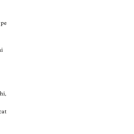
 pe
ni
hi,
cat