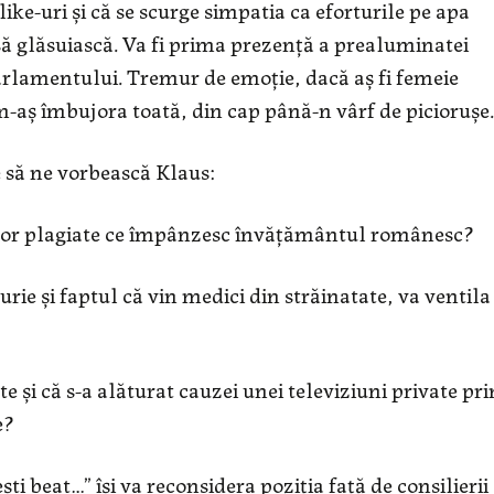
ike-uri și că se scurge simpatia ca eforturile pe apa
să glăsuiască. Va fi prima prezență a prealuminatei
Parlamentului. Tremur de emoție, dacă aș fi femeie
i m-aș îmbujora toată, din cap până-n vârf de piciorușe.
 să ne vorbească Klaus:
lor plagiate ce împânzesc învățământul românesc?
urie și faptul că vin medici din străinatate, va ventila
te și că s-a alăturat cauzei unei televiziuni private pri
e?
ști beat…” își va reconsidera poziția față de consilierii 