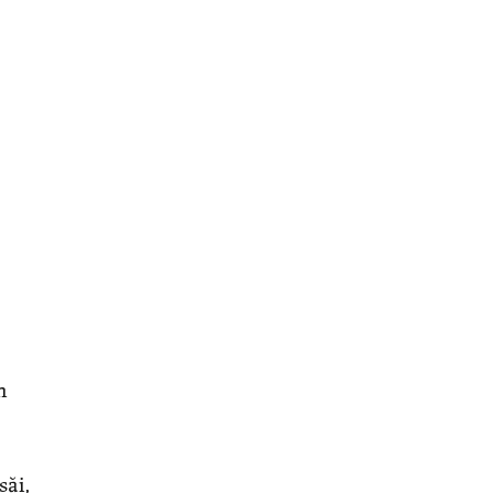
n
săi,