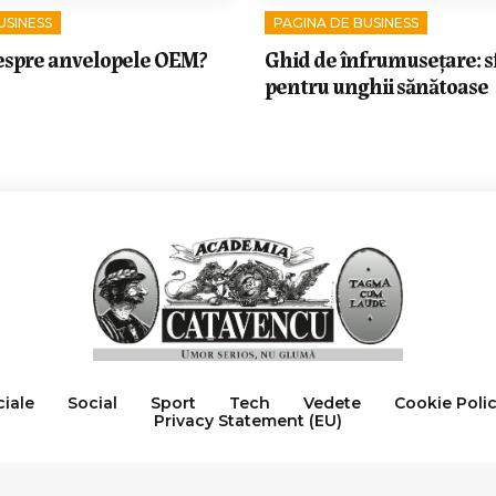
USINESS
PAGINA DE BUSINESS
 despre anvelopele OEM?
Ghid de înfrumusețare: s
pentru unghii sănătoase
ciale
Social
Sport
Tech
Vedete
Cookie Poli
Privacy Statement (EU)