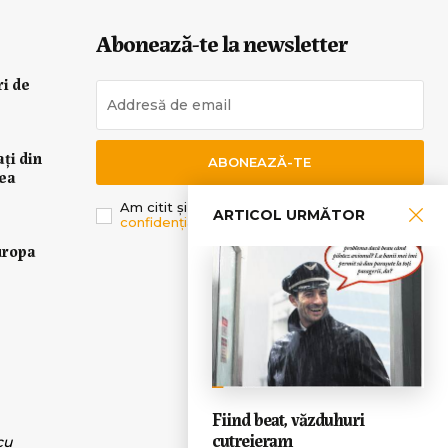
Abonează-te la newsletter
ri de
ați din
ABONEAZĂ-TE
rea
Am citit și sunt de acord cu
Politica de
ARTICOL URMĂTOR
confidențialitate
.
uropa
Fiind beat, văzduhuri
cutreieram
cu