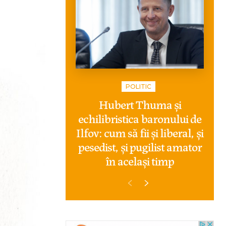
POLITIC
Hubert Thuma și
echilibristica baronului de
Ilfov: cum să fii și liberal, și
pesedist, și pugilist amator
în același timp