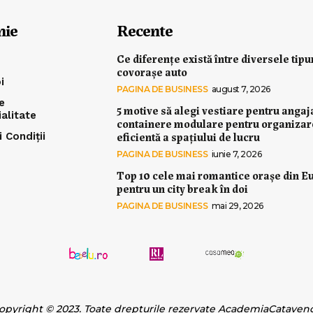
nie
Recente
Ce diferențe există între diversele tipu
covorașe auto
i
PAGINA DE BUSINESS
august 7, 2026
e
5 motive să alegi vestiare pentru angaj
ialitate
containere modulare pentru organiza
eficientă a spațiului de lucru
 Condiții
PAGINA DE BUSINESS
iunie 7, 2026
Top 10 cele mai romantice orașe din E
pentru un city break în doi
PAGINA DE BUSINESS
mai 29, 2026
opyright © 2023. Toate drepturile rezervate AcademiaCataven