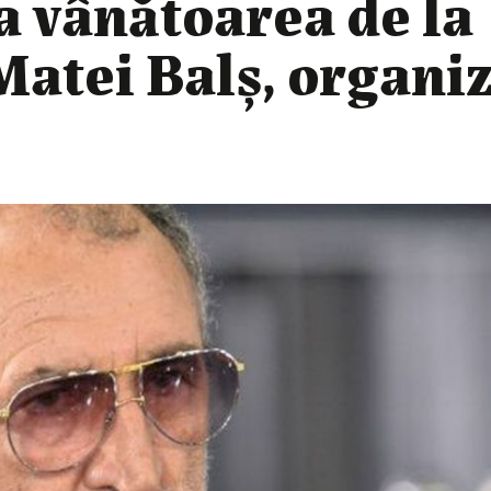
ea vânătoarea de la
 Matei Balș, organi
l