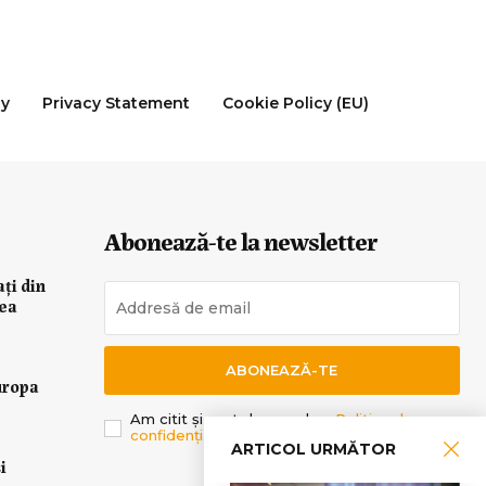
cy
Privacy Statement
Cookie Policy (EU)
Abonează-te la newsletter
ați din
rea
ABONEAZĂ-TE
uropa
Am citit și sunt de acord cu
Politica de
confidențialitate
.
ARTICOL URMĂTOR
i