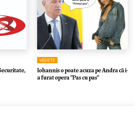
VEDETE
Securitate,
Iohannis o poate acuza pe Andra că i-
a furat opera “Pas cu pas”