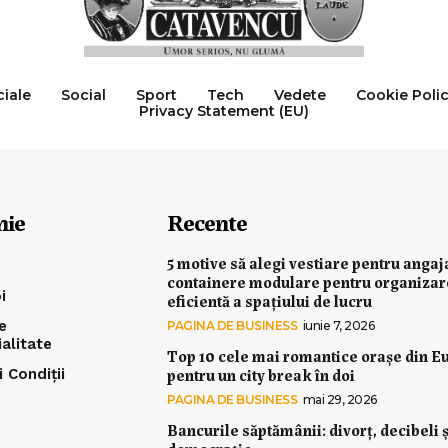
ciale
Social
Sport
Tech
Vedete
Cookie Poli
Privacy Statement (EU)
nie
Recente
5 motive să alegi vestiare pentru angaj
containere modulare pentru organiza
i
eficientă a spațiului de lucru
e
PAGINA DE BUSINESS
iunie 7, 2026
ialitate
Top 10 cele mai romantice orașe din E
pentru un city break în doi
 Condiții
PAGINA DE BUSINESS
mai 29, 2026
Bancurile săptămânii: divorț, decibeli ș