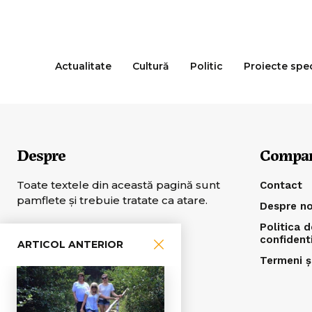
Actualitate
Cultură
Politic
Proiecte spe
Despre
Compa
Toate textele din această pagină sunt
Contact
pamflete şi trebuie tratate ca atare.
Despre no
Politica d
confident
ARTICOL ANTERIOR
Termeni și