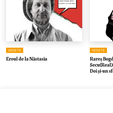
VEDETE
VEDETE
Eroul de la Năstasia
Rareș Bogda
Secu(Real)
Doi și-un sf