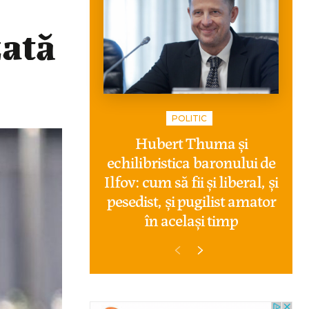
zată
POLITIC
Hubert Thuma și
echilibristica baronului de
Ilfov: cum să fii și liberal, și
pesedist, și pugilist amator
în același timp