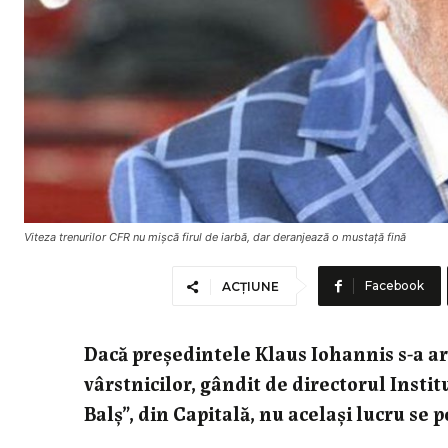
Viteza trenurilor CFR nu mișcă firul de iarbă, dar deranjează o mustață fină
Facebook
ACȚIUNE
Dacă președintele Klaus Iohannis s-a ar
vârstnicilor, gândit de directorul Instit
Balș”, din Capitală, nu același lucru se 