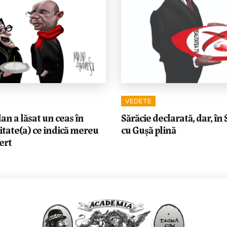
VEDETE
n a lăsat un ceas în
Sărăcie declarată, dar, în 
itate(a) ce indică mereu
cu Gușă plină
ert