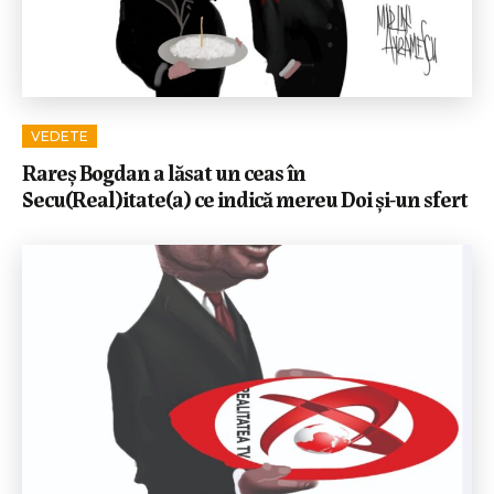
VEDETE
Rareș Bogdan a lăsat un ceas în
Secu(Real)itate(a) ce indică mereu Doi și-un sfert