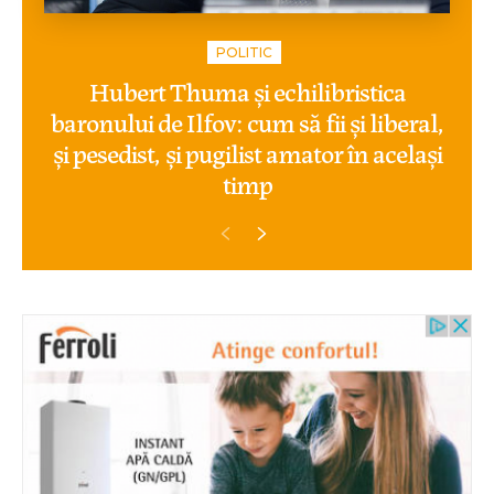
POLITIC
Hubert Thuma și echilibristica
baronului de Ilfov: cum să fii și liberal,
și pesedist, și pugilist amator în același
timp