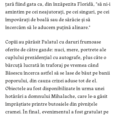
ţară fiind gata ca, din înzăpezita Floridă, "să ni-i
amintim pe cei neajutoraţi, pe cei singuri, pe cei
împovăraţi de boală sau de sărăcie şi să
încercăm să le aducem puţină alinare."
Copiii au părăsit Palatul cu daruri frumoase
oferite de către gazde: nuci, mere, portrete ale
cuplului prezidenţial cu autografe, plus câte o
bărcuţă lucrată în traforaj pe vremea când
Băsescu încerca astfel să se lase de băut pe banii
poporului, din cauza crizei aduse tot de el.
Obiectele au fost disponibilizate în urma unei
hotărâri a domnului Mihalache, care le-a găsit
împrăştiate printre butoaiele din pivniţele
cramei. În final, evenimentul a fost gratulat pe