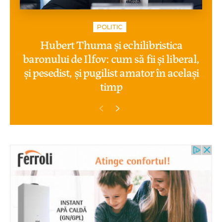
POLITIC
Hubert Thuma și echilibristica
baronului de Ilfov: cum să fii și liberal,
și pesedist, și pugilist amator în același
timp