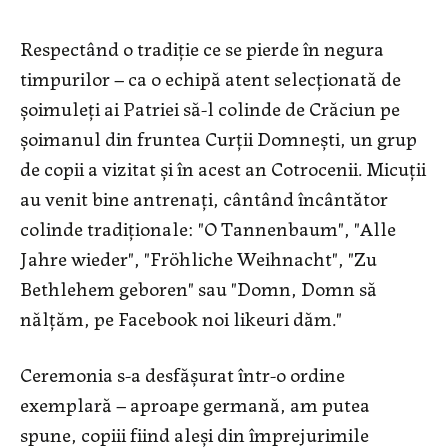
Respectând o tradiţie ce se pierde în negura
timpurilor – ca o echipă atent selecţionată de
şoimuleţi ai Patriei să-l colinde de Crăciun pe
şoimanul din fruntea Curţii Domneşti, un grup
de copii a vizitat şi în acest an Cotrocenii. Micuţii
au venit bine antrenaţi, cântând încântător
colinde tradiţionale: "O Tannenbaum", "Alle
Jahre wieder", "Fröhliche Weihnacht", "Zu
Bethlehem geboren" sau "Domn, Domn să
nălţăm, pe Facebook noi likeuri dăm."
Ceremonia s-a desfăşurat într-o ordine
exemplară – aproape germană, am putea
spune, copiii fiind aleşi din împrejurimile