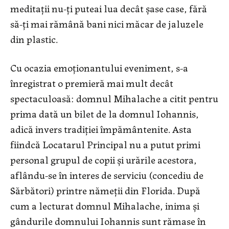
meditaţii nu-ţi puteai lua decât şase case, fără
să-ţi mai rămână bani nici măcar de jaluzele
din plastic.
Cu ocazia emoţionantului eveniment, s-a
înregistrat o premieră mai mult decât
spectaculoasă: domnul Mihalache a citit pentru
prima dată un bilet de la domnul Iohannis,
adică invers tradiţiei împământenite. Asta
fiindcă Locatarul Principal nu a putut primi
personal grupul de copii şi urările acestora,
aflându-se în interes de serviciu (concediu de
Sărbători) printre nămeţii din Florida. După
cum a lecturat domnul Mihalache, inima şi
gândurile domnului Iohannis sunt rămase în