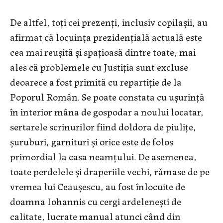
De altfel, toţi cei prezenţi, inclusiv copilaşii, au
afirmat că locuinţa prezidenţială actuală este
cea mai reuşită şi spaţioasă dintre toate, mai
ales că problemele cu Justiţia sunt excluse
deoarece a fost primită cu repartiţie de la
Poporul Român. Se poate constata cu uşurinţă
în interior mâna de gospodar a noului locatar,
sertarele scrinurilor fiind doldora de piuliţe,
şuruburi, garnituri şi orice este de folos
primordial la casa neamţului. De asemenea,
toate perdelele şi draperiile vechi, rămase de pe
vremea lui Ceauşescu, au fost înlocuite de
doamna Iohannis cu cergi ardeleneşti de
calitate, lucrate manual atunci când din