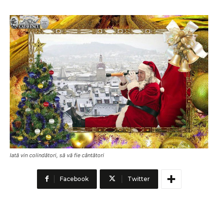
Iată vin colindători, să vă fie cântători
Facebook
Twitter