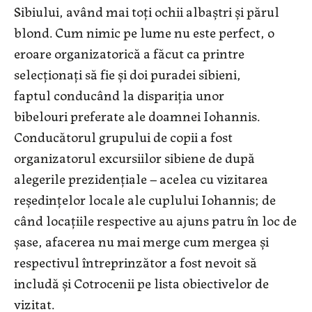
Sibiului, având mai toţi ochii albaştri şi părul
blond. Cum nimic pe lume nu este perfect, o
eroare organizatorică a făcut ca printre
selecţionaţi să fie şi doi puradei sibieni,
faptul conducând la dispariţia unor
bibelouri preferate ale doamnei Iohannis.
Conducătorul grupului de copii a fost
organizatorul excursiilor sibiene de după
alegerile prezidenţiale – acelea cu vizitarea
reşedinţelor locale ale cuplului Iohannis; de
când locaţiile respective au ajuns patru în loc de
şase, afacerea nu mai merge cum mergea şi
respectivul întreprinzător a fost nevoit să
includă şi Cotrocenii pe lista obiectivelor de
vizitat.