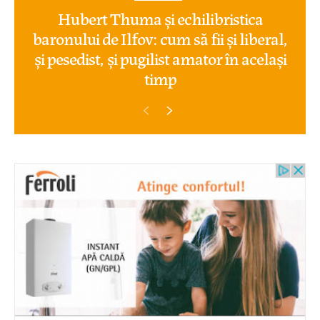
Hubert Thuma și echilibristica
baronului de Ilfov: cum să fii și liberal,
și pesedist, și pugilist amator în același
timp