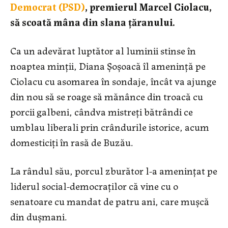
Democrat (PSD)
, premierul Marcel Ciolacu,
să scoată mâna din slana țăranului.
Ca un adevărat luptător al luminii stinse în
noaptea minții, Diana Șoșoacă îl amenință pe
Ciolacu cu asomarea în sondaje, încât va ajunge
din nou să se roage să mănânce din troacă cu
porcii galbeni, cândva mistreți bătrândi ce
umblau liberali prin crândurile istorice, acum
domesticiți în rasă de Buzău.
La rândul său, porcul zburător l-a amenințat pe
liderul social-democraților că vine cu o
senatoare cu mandat de patru ani, care mușcă
din dușmani.