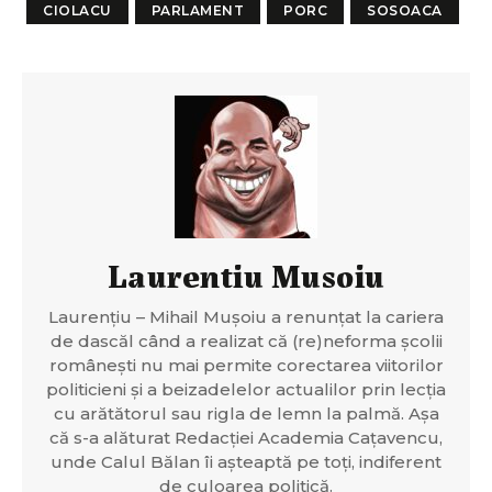
CIOLACU
PARLAMENT
PORC
SOSOACA
Laurentiu Musoiu
Laurențiu – Mihail Mușoiu a renunțat la cariera
de dascăl când a realizat că (re)neforma școlii
românești nu mai permite corectarea viitorilor
politicieni și a beizadelelor actualilor prin lecția
cu arătătorul sau rigla de lemn la palmă. Așa
că s-a alăturat Redacției Academia Cațavencu,
unde Calul Bălan îi așteaptă pe toți, indiferent
de culoarea politică.