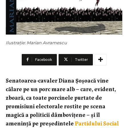
Ilustrație: Marian Avramescu
Facebook
Twitter
Senatoarea-cavaler Diana Șoșoacă vine
călare pe un porc mare alb – care, evident,
zboară, ca toate porcinele purtate de
promisiuni electorale rostite pe scena
magică a politicii dâmbovițene – și îl
amenință pe președintele
Partidului Social