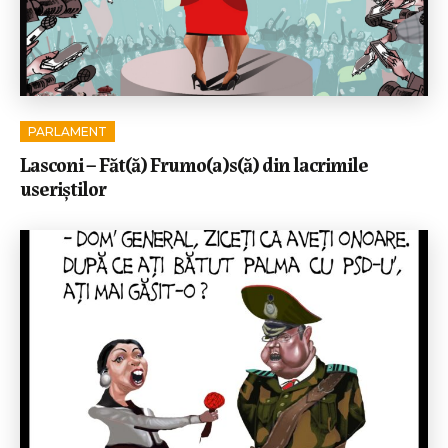
PARLAMENT
Lasconi – Făt(ă) Frumo(a)s(ă) din lacrimile
useriștilor