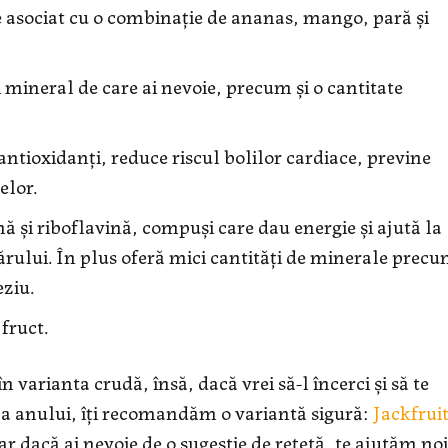
te asociat cu o combinație de ananas, mango, pară și
i mineral de care ai nevoie, precum și o cantitate
 antioxidanți, reduce riscul bolilor cardiace, previne
elor.
ă și riboflavină, compuși care dau energie și ajută la
 părului. În plus oferă mici cantități de minerale prec
eziu.
 fruct.
n varianta crudă, însă, dacă vrei să-l încerci și să te
dă a anului, îți recomandăm o variantă sigură:
Jackfrui
r dacă ai nevoie de o sugestie de rețetă, te ajutăm noi