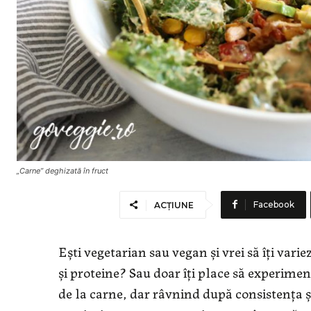
„Carne” deghizată în fruct
Facebook
ACȚIUNE
Ești vegetarian sau vegan și vrei să îți var
și proteine? Sau doar îți place să experime
de la carne, dar râvnind după consistența ș