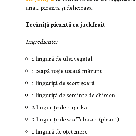
una… picantă și delicioasă!
Tocăniță picantă cu jackfruit
Ingrediente
:
1 lingură de ulei vegetal
1 ceapă roșie tocată mărunt
1 linguriță de scorțișoară
1 linguriță de semințe de chimen
2 lingurițe de paprika
2 lingurițe de sos Tabasco (picant)
1 lingură de oțet mere