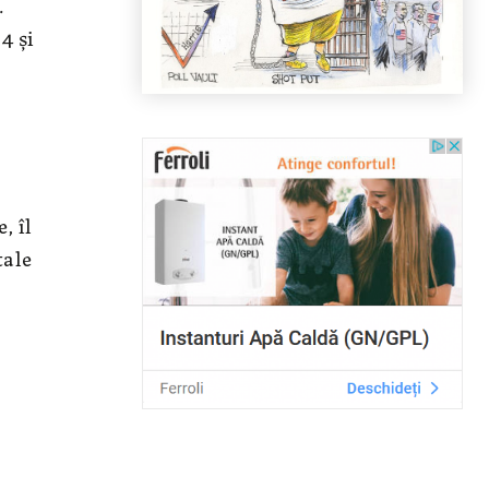
.
4 și
, îl
tale