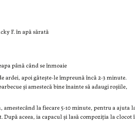
cky F. în apă sărată
e ceapa până când se înmoaie
e ardei, apoi gătește-le împreună încă 2-3 minute.
barbecue și amestecă bine înainte să adaugi roșiile,
ă, amestecând la fiecare 5-10 minute, pentru a ajuta l
it. După aceea, ia capacul și lasă compoziția la clocot 