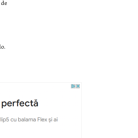
 de
do.