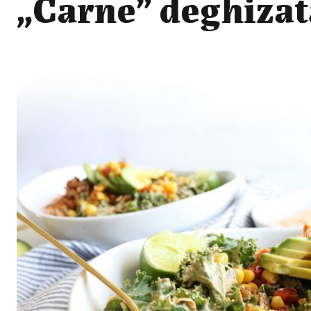
„Carne” deghizată