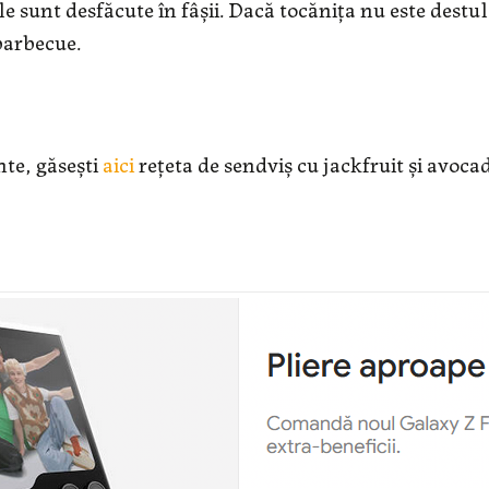
ele sunt desfăcute în fâșii. Dacă tocănița nu este destul
barbecue.
nte, găsești
aici
rețeta de sendviș cu jackfruit și avoca