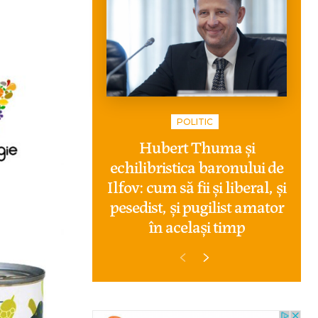
POLITIC
Hubert Thuma și
echilibristica baronului de
Ilfov: cum să fii și liberal, și
pesedist, și pugilist amator
în același timp