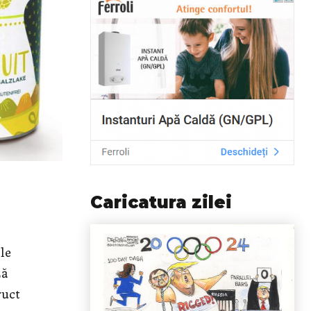
Caricatura zilei
le
ză
ruct