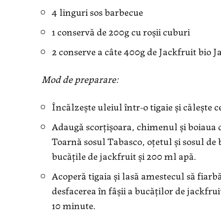
4 linguri sos barbecue
1 conservă de 200g cu roșii cuburi
2 conserve a câte 400g de Jackfruit bio Ja
Mod de preparare:
Încălzește uleiul într-o tigaie și căleșt
Adaugă scorțișoara, chimenul și boiaua d
Toarnă sosul Tabasco, oțetul și sosul de 
bucățile de jackfruit și 200 ml apă.
Acoperă tigaia și lasă amestecul să fiarb
desfacerea în fâșii a bucăților de jackfru
10 minute.