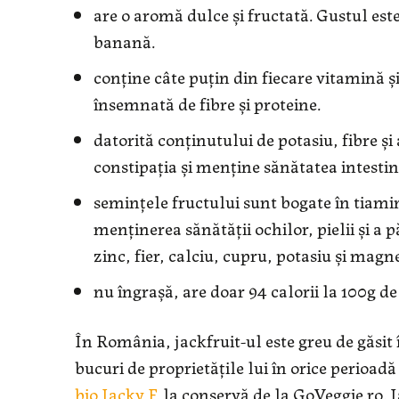
are o aromă dulce și fructată. Gustul es
banană.
conține câte puțin din fiecare vitamină ș
însemnată de fibre și proteine.
datorită conținutului de potasiu, fibre și
constipația şi menține sănătatea intestin
semințele fructului sunt bogate în tiamin
menținerea sănătății ochilor, pielii și a
zinc, fier, calciu, cupru, potasiu și magn
nu îngraşă, are doar 94 calorii la 100g de
În România, jackfruit-ul este greu de găsit î
bucuri de proprietățile lui în orice perioa
bio Jacky F.
la conservă de la GoVeggie.ro. Ia