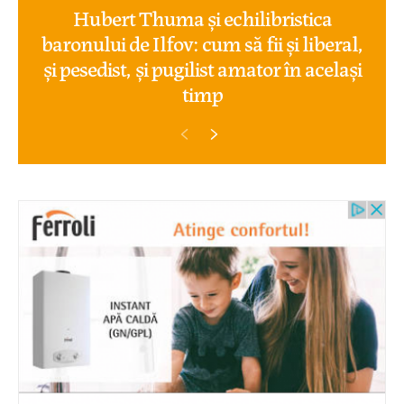
Hubert Thuma și echilibristica
baronului de Ilfov: cum să fii și liberal,
și pesedist, și pugilist amator în același
timp