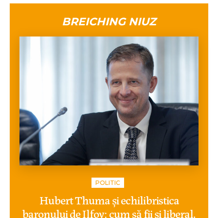
BREICHING NIUZ
POLITIC
Hubert Thuma și echilibristica
baronului de Ilfov: cum să fii și liberal,