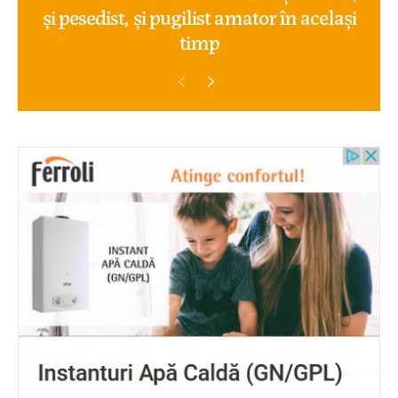
și pesedist, și pugilist amator în același
timp