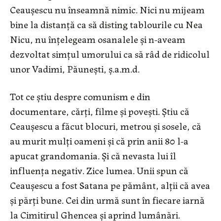
Ceaușescu nu înseamnă nimic. Nici nu mijeam
bine la distanță ca să disting tablourile cu Nea
Nicu, nu înțelegeam osanalele și n-aveam
dezvoltat simțul umorului ca să râd de ridicolul
unor Vadimi, Păunești, ș.a.m.d.
Tot ce știu despre comunism e din
documentare, cărți, filme și povești. Știu că
Ceaușescu a făcut blocuri, metrou și sosele, că
au murit mulți oameni și că prin anii 80 l-a
apucat grandomania. Și că nevasta lui îl
influența negativ. Zice lumea. Unii spun că
Ceaușescu a fost Satana pe pământ, alții că avea
și părți bune. Cei din urmă sunt în fiecare iarnă
la Cimitirul Ghencea și aprind lumânări.