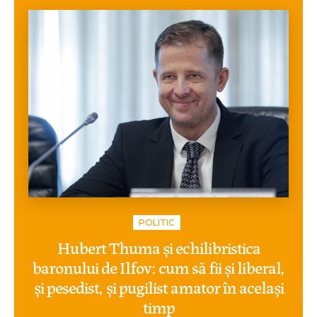
POLITIC
Hubert Thuma și echilibristica
baronului de Ilfov: cum să fii și liberal,
și pesedist, și pugilist amator în același
timp