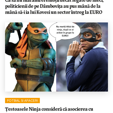
politicienii de pe Dâmbovița au pus mână de la
mână să-i ia lui Kovesi un sector întreg la EURO
FOTBAL SI AFACERI
Țestoasele Ninja consideră că asocierea cu