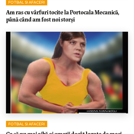
FOTBAL SI AFACERI
Am ras cu vârfuri tocite la Portocala Mecanică,
până când am fost noi storși
FOTBAL SI AFACERI
Ca să nu mai aibă ei emoții decât legate de meci,