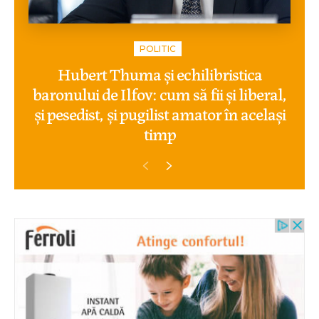
POLITIC
Hubert Thuma și echilibristica
baronului de Ilfov: cum să fii și liberal,
și pesedist, și pugilist amator în același
timp