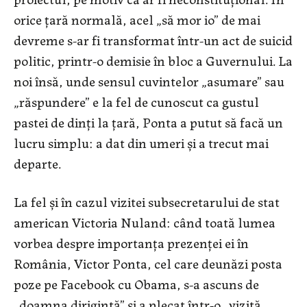
orice țară normală, acel „să mor io” de mai
devreme s-ar fi transformat într-un act de suicid
politic, printr-o demisie în bloc a Guvernului. La
noi însă, unde sensul cuvintelor „asumare” sau
„răspundere” e la fel de cunoscut ca gustul
pastei de dinți la țară, Ponta a putut să facă un
lucru simplu: a dat din umeri și a trecut mai
departe.
La fel și în cazul vizitei subsecretarului de stat
american Victoria Nuland: când toată lumea
vorbea despre importanța prezenței ei în
România, Victor Ponta, cel care deunăzi posta
poze pe Facebook cu Obama, s-a ascuns de
„doamna dirigintă” și a plecat într-o „vizită