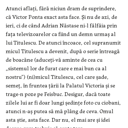
Atunci aflați, fără niciun dram de suprindere,
că Victor Ponta exact asta face. Și nu de azi, de
ieri, ci de când Adrian Năstase ni-l fâlfâia prin
fața televizoarelor ca fiind un demn urmaș al
lui Titulescu. De atunci încoace, cel supranumit
micul Titulescu a devenit, după o serie întreagă
de boacăne (aduceți-vă aminte de cea cu
„sistemul lor de furat care e mai bun ca al
nostru”) (ni)micul Titulescu, cel care șade,
semeț, în fruntea țării la Palatul Victoria și se
trage-n poze pe Feisbuc. Desigur, dacă toate
zilele lui ar fi doar lungi ședințe foto cu ciobani,
atunci n-aș putea să mă plâng de ceva. Omul
asta știe, asta face. Dar nu, el mai are și idei
despre cum trebuie să arate țara.