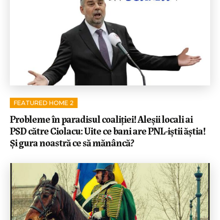
FEATURED HOME 2
Probleme în paradisul coaliției! Aleșii locali ai
PSD către Ciolacu: Uite ce bani are PNL-iștii ăștia!
Și gura noastră ce să mănâncă?