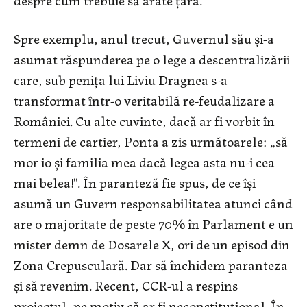
Spre exemplu, anul trecut, Guvernul său și-a
asumat răspunderea pe o lege a descentralizării
care, sub penița lui Liviu Dragnea s-a
transformat într-o veritabilă re-feudalizare a
României. Cu alte cuvinte, dacă ar fi vorbit în
termeni de cartier, Ponta a zis următoarele: „să
mor io și familia mea dacă legea asta nu-i cea
mai belea!”. În paranteză fie spus, de ce își
asumă un Guvern responsabilitatea atunci când
are o majoritate de peste 70% în Parlament e un
mister demn de Dosarele X, ori de un episod din
Zona Crepusculară. Dar să închidem paranteza
și să revenim. Recent, CCR-ul a respins
proiectul, pe motiv că ar fi neconstituțional. În