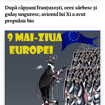
După căpșuni franțuzești, orez sârbesc și
gulaș unguresc, avionul lui Xi a avut
propulsie bio