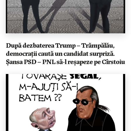
După dezbaterea Trump – Trămpălău,
democrații caută un candidat surpriză.
Șansa PSD – PNL să-l reșapeze pe Cîrstoiu