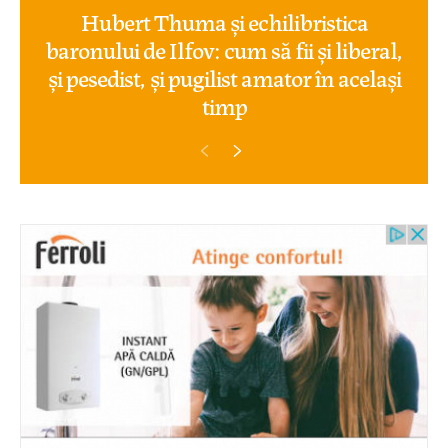
Hubert Thuma și echilibristica
baronului de Ilfov: cum să fii și liberal,
și pesedist, și pugilist amator în același
timp