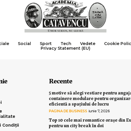
ciale
Social
Sport
Tech
Vedete
Cookie Poli
Privacy Statement (EU)
nie
Recente
5 motive să alegi vestiare pentru angaj
containere modulare pentru organiza
i
eficientă a spațiului de lucru
e
PAGINA DE BUSINESS
iunie 7, 2026
ialitate
Top 10 cele mai romantice orașe din E
pentru un city break în doi
 Condiții