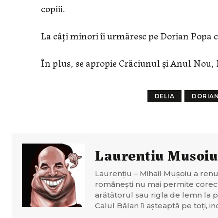
copiii.
La câți minori îi urmăresc pe Dorian Popa
În plus, se apropie Crăciunul și Anul Nou, 
DELIA
DORIAN
Laurentiu Musoiu
Laurențiu – Mihail Mușoiu a renun
românești nu mai permite corectare
arătătorul sau rigla de lemn la 
Calul Bălan îi așteaptă pe toți, i