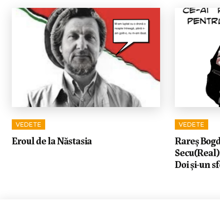
VEDETE
VEDETE
Eroul de la Năstasia
Rareș Bogda
Secu(Real)
Doi și-un sf