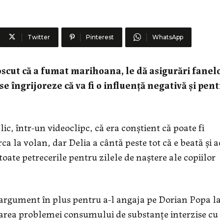
Twitter
Pinterest
WhatsApp
scut că a fumat marihoana, le dă asigurări fanel
e îngrijoreze că va fi o influență negativă și pen
ic, într-un videoclipc, că era conștient că poate fi
rca la volan, dar Delia a cântă peste tot că e beată și a
a toate petrecerile pentru zilele de naștere ale copiilor
rgument în plus pentru a-l angaja pe Dorian Popa l
atarea problemei consumului de substanțe interzise cu