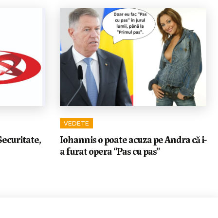
VEDETE
Securitate,
Iohannis o poate acuza pe Andra că i-
a furat opera “Pas cu pas”