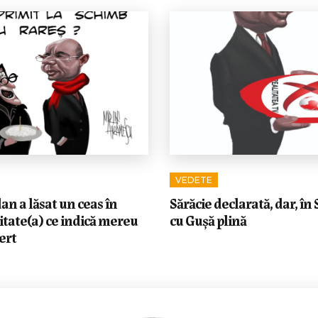
VEDETE
n a lăsat un ceas în
Sărăcie declarată, dar, în 
itate(a) ce indică mereu
cu Gușă plină
ert