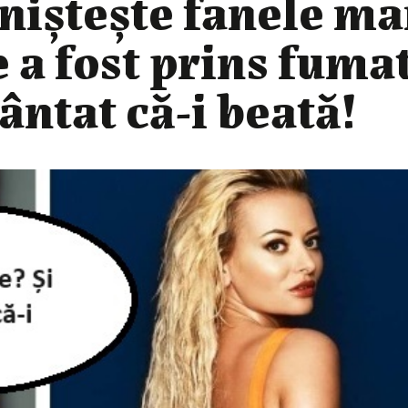
iniștește fanele m
 a fost prins fumat
cântat că-i beată!