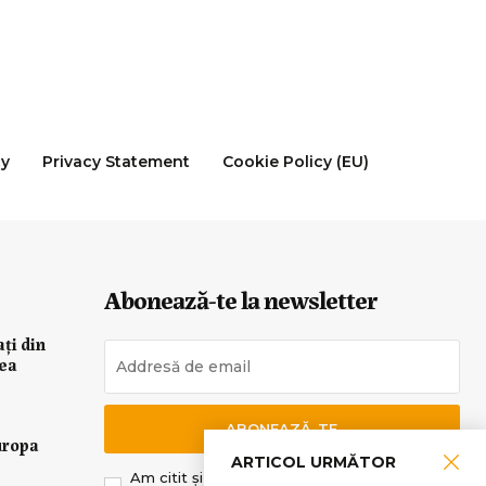
cy
Privacy Statement
Cookie Policy (EU)
Abonează-te la newsletter
ați din
rea
ABONEAZĂ-TE
uropa
ARTICOL URMĂTOR
Am citit și sunt de acord cu
Politica de