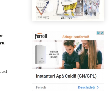
or
tru
cest
a