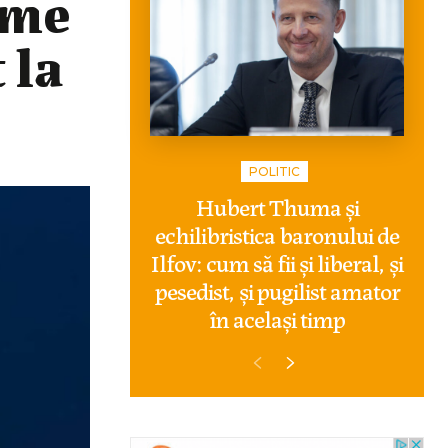
ame
 la
POLITIC
Hubert Thuma și
echilibristica baronului de
Ilfov: cum să fii și liberal, și
pesedist, și pugilist amator
în același timp