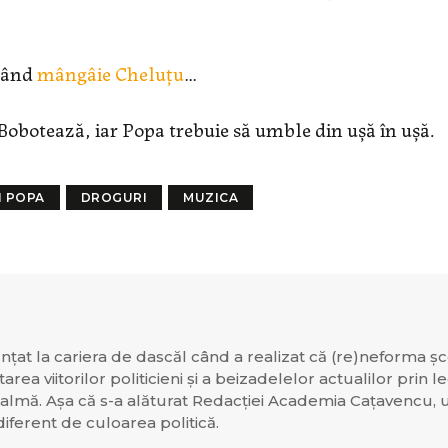
 când
mângâie Cheluțu
…
Bobotează, iar Popa trebuie să umble din ușă în ușă.
 POPA
DROGURI
MUZICA
țat la cariera de dascăl când a realizat că (re)neforma șco
a viitorilor politicieni și a beizadelelor actualilor prin le
palmă. Așa că s-a alăturat Redacției Academia Cațavencu,
ndiferent de culoarea politică.