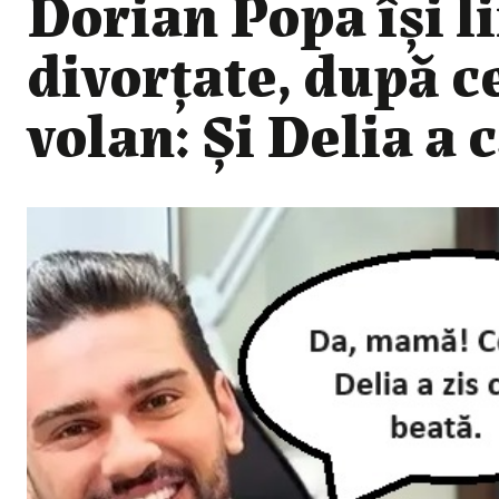
Dorian Popa își l
divorțate, după ce
volan: Și Delia a 