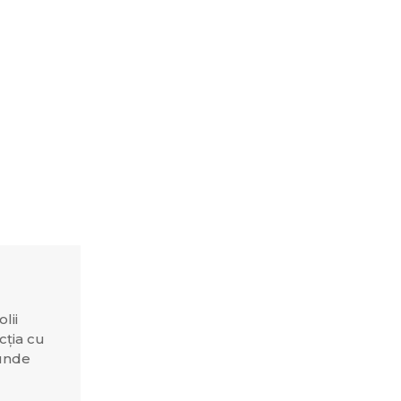
lii
cția cu
 unde