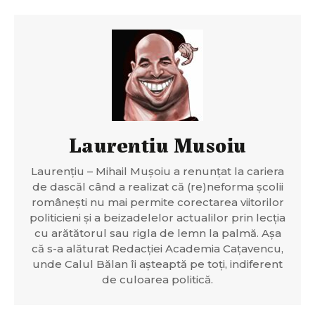
Laurentiu Musoiu
Laurențiu – Mihail Mușoiu a renunțat la cariera
de dascăl când a realizat că (re)neforma școlii
românești nu mai permite corectarea viitorilor
politicieni și a beizadelelor actualilor prin lecția
cu arătătorul sau rigla de lemn la palmă. Așa
că s-a alăturat Redacției Academia Cațavencu,
unde Calul Bălan îi așteaptă pe toți, indiferent
de culoarea politică.