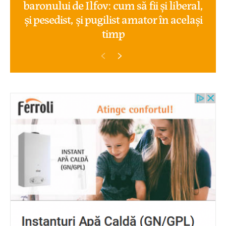
baronului de Ilfov: cum să fii și liberal,
și pesedist, și pugilist amator în același
timp