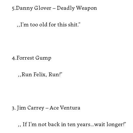
5.Danny Glover – Deadly Weapon
,,I’m too old for this shit.”
4.Forrest Gump
,,Run Felix, Run!”
3. Jim Carrey – Ace Ventura
,, If I’m not back in ten years…wait longer!”