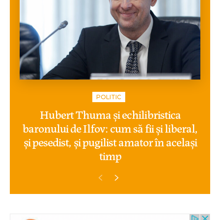
POLITIC
Hubert Thuma și echilibristica
baronului de Ilfov: cum să fii și liberal,
și pesedist, și pugilist amator în același
timp