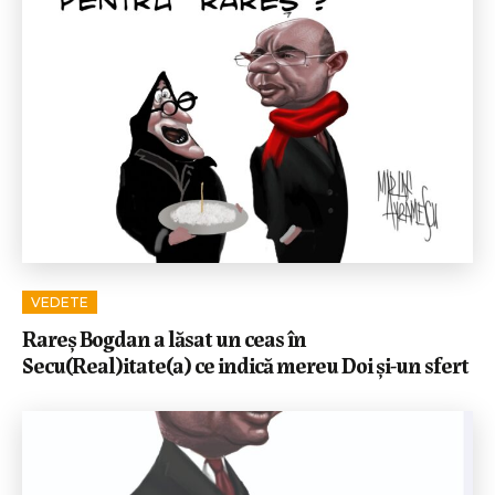
VEDETE
Rareș Bogdan a lăsat un ceas în
Secu(Real)itate(a) ce indică mereu Doi și-un sfert