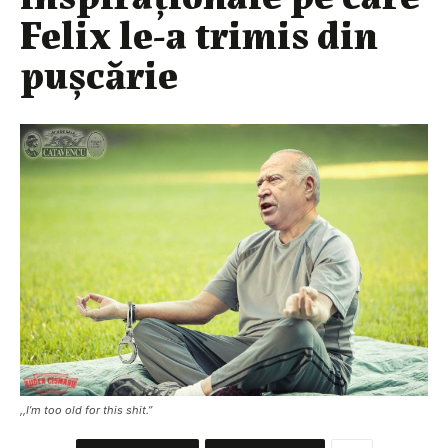
Felix le-a trimis din
pușcărie
,,I’m too old for this shit.”