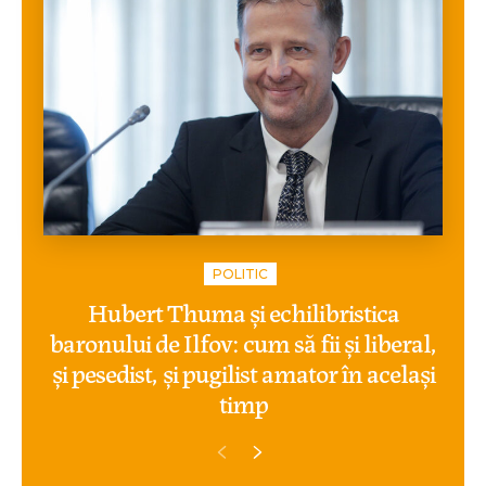
POLITIC
Hubert Thuma și echilibristica
baronului de Ilfov: cum să fii și liberal,
și pesedist, și pugilist amator în același
timp