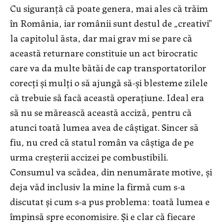
Cu siguranţă că poate genera, mai ales că trăim
în România, iar românii sunt destul de „creativi”
la capitolul ăsta, dar mai grav mi se pare că
această returnare constituie un act birocratic
care va da multe bătăi de cap transportatorilor
corecţi şi mulţi o să ajungă să-şi blesteme zilele
că trebuie să facă această operaţiune. Ideal era
să nu se mărească această acciză, pentru că
atunci toată lumea avea de câştigat. Sincer să
fiu, nu cred că statul român va câştiga de pe
urma creşterii accizei pe combustibili.
Consumul va scădea, din nenumărate motive, şi
deja văd inclusiv la mine la firmă cum s-a
discutat şi cum s-a pus problema: toată lumea e
împinsă spre economisire. Şi e clar că fiecare