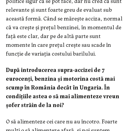
politice sigur că se pot face, dar nu cred că sunt
relevante şi sunt foarte greu de evaluat sub
această formă. Când se măreşte acciza, normal
că va creşte şi preţul benzinei, în momentul de
faţă este clar, dar pe de altă parte sunt
momente în care preţul creşte sau scade în
funcţie de variaţia costului barilului.
După introducerea supra-accizei de 7
eurocenţi, benzina şi motorina costă mai
scump în România decât în Ungaria. În
condiţiile astea o să mai alimenteze vreun
şofer străin de la noi?
O să alimenteze cei care nu au încotro. Foarte
mulţi o să alimenteze afară, şi noi suntem